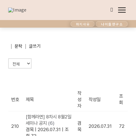
파지사유
나이듦연구소
|
|
문탁
글쓰기
작
조
번호
제목
성
작성일
회
자
[함께라면] 8차시 8월2일
세미나 공지
(6)
겸
210
2026.07.31
72
겸목
|
2026.07.31
|
조
목
회 72