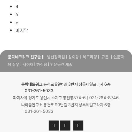
4
5
»
마지막
문탁네크워크 친구들
||
남산강학원
|
감이당
|
북드라망
|
규문
|
인문학
당 상우
|
사이재
|
하심당
|
인문공간 세종
문탁네트워크
동천로 99번길 3번지 상록제일프라자 6층
ㅣ031-261-5033
파지사유
경기도 용인시 수지구 동천동874-6ㅣ031-264-8746
나이듦연구소
동천로 99번길 3번지 상록제일프라자 6층
ㅣ031-261-5033