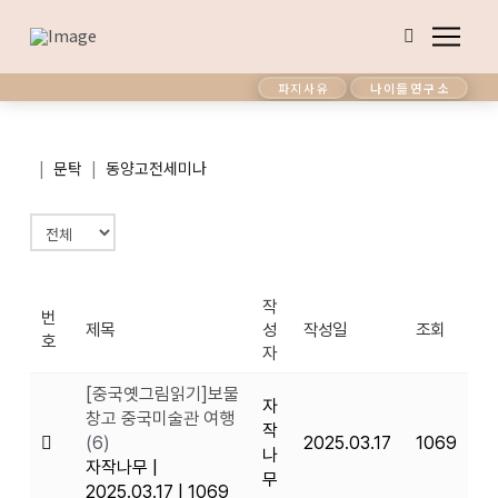
파지사유
나이듦연구소
|
|
문탁
동양고전세미나
작
번
제목
성
작성일
조회
호
자
[중국옛그림읽기]보물
자
창고 중국미술관 여행
작
(6)
2025.03.17
1069
나
자작나무
|
무
2025.03.17
|
1069