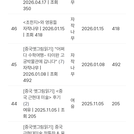
2026.04.17
|
조회
무
350
자
<초한지>와 영웅들
작
46
자작나무
|
2026.01.15
2026.01.15
418
나
|
조회 418
무
[중국옛그림읽기] "어쩌
다 수학여행~ 타이완 고
자
궁박물관에 갑니다"
(7)
작
45
2026.01.08
492
자작나무
|
나
2026.01.08
|
조회
무
492
[중국 옛그림읽기] <중
국 근현대 미술> 후기
여
44
(2)
2025.11.05
205
유
여유
|
2025.11.05
|
조
회 205
[중국옛그림읽기] 중국
근현대미술 정통파 & 융