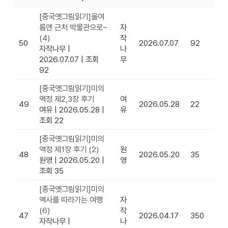
[중국옛그림읽기]올여
름엔 근처 박물관으로~
자
(4)
작
50
2026.07.07
92
자작나무
|
나
2026.07.07
|
조회
무
92
[중국옛그림읽기]미의
역정 제2,3장 후기
여
49
2026.05.28
22
여유
|
2026.05.28
|
유
조회 22
[중국옛그림읽기]미의
역정 제1장 후기
(2)
원
48
2026.05.20
35
원영
|
2026.05.20
|
영
조회 35
[중국옛그림읽기]미의
역사를 따라가는 여행
자
(6)
작
47
2026.04.17
350
자작나무
|
나