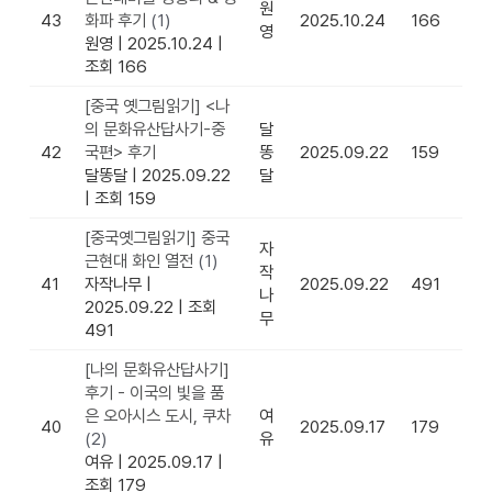
원
43
화파 후기
(1)
2025.10.24
166
영
원영
|
2025.10.24
|
조회 166
[중국 옛그림읽기] <나
의 문화유산답사기-중
달
42
국편> 후기
똥
2025.09.22
159
달똥달
|
2025.09.22
달
|
조회 159
[중국옛그림읽기] 중국
자
근현대 화인 열전
(1)
작
41
자작나무
|
2025.09.22
491
나
2025.09.22
|
조회
무
491
[나의 문화유산답사기]
후기 - 이국의 빛을 품
은 오아시스 도시, 쿠차
여
40
2025.09.17
179
(2)
유
여유
|
2025.09.17
|
조회 179