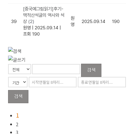
[중국예그림읽기]후기-
맥적산석굴의 역사와 석
원
39
상
(2)
2025.09.14
190
영
원영
|
2025.09.14
|
조회 190
검색
검색
1
2
3