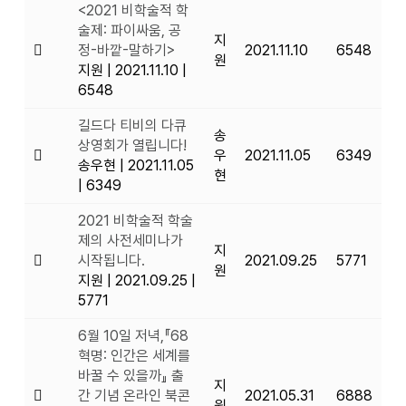
<2021 비학술적 학
술제: 파이싸움, 공
지
정-바깥-말하기>
2021.11.10
6548
원
지원
|
2021.11.10
|
6548
길드다 티비의 다큐
송
상영회가 열립니다!
우
2021.11.05
6349
송우현
|
2021.11.05
현
|
6349
2021 비학술적 학술
제의 사전세미나가
지
시작됩니다.
2021.09.25
5771
원
지원
|
2021.09.25
|
5771
6월 10일 저녁,『68
혁명: 인간은 세계를
바꿀 수 있을까』 출
지
간 기념 온라인 북콘
2021.05.31
6888
원