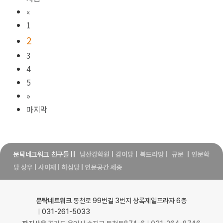
«
1
2
3
4
5
»
마지막
문탁네크워크 친구들
||
남산강학원
|
감이당
|
북드라망
|
규문
|
인문학
당 상우
|
사이재
|
하심당
|
인문공간 세종
문탁네트워크
동천로 99번길 3번지 상록제일프라자 6층
ㅣ031-261-5033