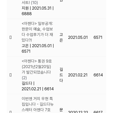
서트!
(10)
지원
|
2021.05.31
|
6888
<아젠다> 일부공개:
한문이 예술, 수업보
다 수업후기가 더 재
고
2021.05.01
6571
밌다?!
은
고은
|
2021.05.01
|
6571
<아젠다> 통권 9호
(2021년2월20일)
길
가 발간되었습니다
드
2021.02.21
6614
(2)
다
길드다
|
2021.02.21
|
6614
이번엔 거의 우현 특
집입니다 - 길드다뉴
스레터 아젠다 7호
문
2020.12.22
6617