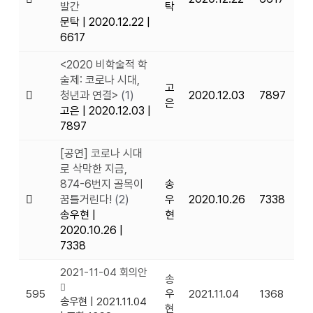
발간
탁
문탁
|
2020.12.22
|
6617
<2020 비학술적 학
술제: 코로나 시대,
고
청년과 연결>
(1)
2020.12.03
7897
은
고은
|
2020.12.03
|
7897
[공연] 코로나 시대
로 삭막한 지금,
874-6번지 골목이
송
꿈틀거린다!
(2)
우
2020.10.26
7338
송우현
|
현
2020.10.26
|
7338
2021-11-04 회의안
송
595
우
2021.11.04
1368
송우현
|
2021.11.04
현