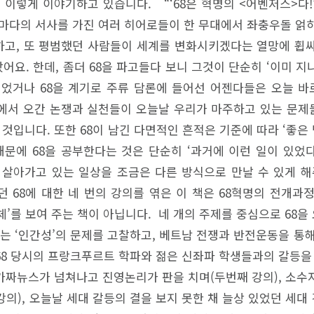
이렇게 이야기하고 있습니다. “‘68은 혁명의 <어벤저스>다!’
저마다의 서사를 가진 여러 히어로들이 한 무대에서 좌충우돌 얽히
고, 또 평범했던 사람들이 세계를 변화시키겠다는 열망에 휩
요. 한데, 좀더 68을 파고들다 보니 그것이 단순히 ‘이미 
되었거나 68을 계기로 주류 담론에 들어선 어젠다들은 오늘 바
에서 오간 논쟁과 실천들이 오늘날 우리가 마주하고 있는 문제들
것입니다. 또한 68이 남긴 다면적인 흔적은 기준에 따라 ‘좋은
때문에 68을 공부한다는 것은 단순히 ‘과거에 이런 일이 있었다
 살아가고 있는 일상을 조금은 다른 방식으로 만날 수 있게 해
 68에 대한 네 번의 강의를 엮은 이 책은 68혁명의 전개과
체’를 보여 주는 책이 아닙니다. 네 개의 주제를 중심으로 68
서는 ‘인간성’의 문제를 고찰하고, 베트남 전쟁과 반전운동을 통
 68 당시의 프랑크푸르트 학파와 젊은 신좌파 학생들과의 갈등을
 가짜뉴스가 넘쳐나고 진영논리가 판을 치며(두번째 강의), 소
의), 오늘날 세대 갈등의 결을 보지 못한 채 늘상 있었던 세