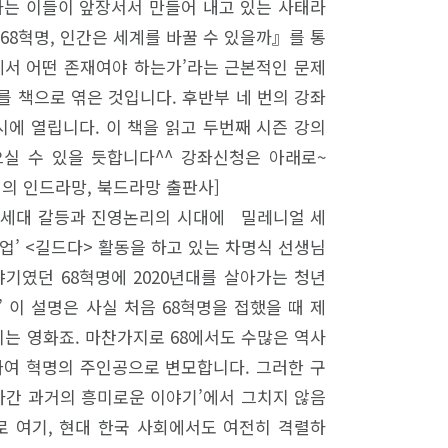
하는 이들이 앞장서서 만들어 내고 있는 사태라
『68혁명, 인간은 세계를 바꿀 수 있을까』를 통
속에서 어떤 존재여야 하는가’라는 근본적인 문제
의를 책으로 엮은 것입니다. 후반부 네 번의 강좌
7시에 열립니다. 이 책을 읽고 두번째 시즌 강의
으실 수 있을 듯합니다^^ 강좌신청은 아래로~
여는 지혜의 인드라망, 북드라망 출판사]
대’… 세대 갈등과 진영논리의 시대에 밀레니얼 세
업’ <길드다> 활동을 하고 있는 차명식 선생님
이야기였던 68혁명에 2020년대를 살아가는 청년
 이 설명은 사실 처음 68혁명을 접했을 때 제
는 영화죠. 마찬가지로 68에서도 수많은 역사
싸여 혁명의 주인공으로 변모합니다. 그러한 구
지나간 과거의 흥미로운 이야기’에서 그치지 않음
로 여기, 현대 한국 사회에서도 여전히 격렬하