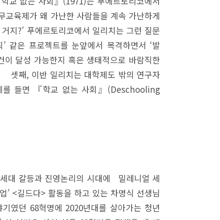
학교 없는 사회』(1971)는 푸에르토리코에서
의무교육제가 왜 가난한 사람들을 계속 가난하게
 거지?’ 푸에르토리코에서 일리치는 그런 질문
획’ 같은 프로젝트를 눈앞에서 목격하면서 ‘발
 슬로건이 달성 가능한지 혹은 생태적으로 바람직한
. 셋째, 이반 일리치는 대학제도 밖의 연구자
 들면 『학교 없는 사회』(Deschooling
대’… 세대 갈등과 진영논리의 시대에 밀레니얼 세
업’ <길드다> 활동을 하고 있는 차명식 선생님
이야기였던 68혁명에 2020년대를 살아가는 청년