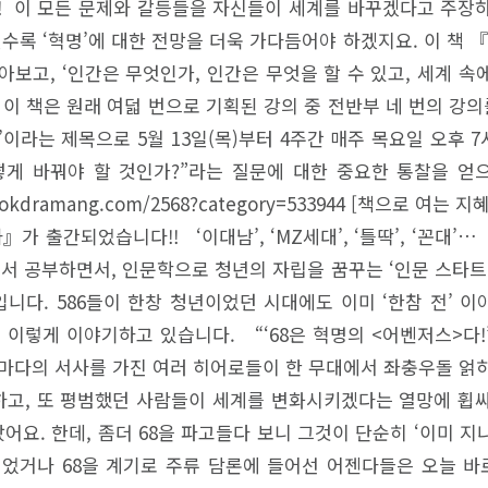
! 이 모든 문제와 갈등들을 자신들이 세계를 바꾸겠다고 주장
수록 ‘혁명’에 대한 전망을 더욱 가다듬어야 하겠지요. 이 책 
아보고, ‘인간은 무엇인가, 인간은 무엇을 할 수 있고, 세계 
S. 이 책은 원래 여덟 번으로 기획된 강의 중 전반부 네 번의 강
법’이라는 제목으로 5월 13일(목)부터 4주간 매주 목요일 오후 
게 바꿔야 할 것인가?”라는 질문에 대한 중요한 통찰을 얻
//bookdramang.com/2568?category=533944 [책으로 
』가 출간되었습니다!! ‘이대남’, ‘MZ세대’, ‘틀딱’, ‘꼰
서 공부하면서, 인문학으로 청년의 자립을 꿈꾸는 ‘인문 스타트
입니다. 586들이 한창 청년이었던 시대에도 이미 ‘한참 전’ 
이렇게 이야기하고 있습니다. “‘68은 혁명의 <어벤저스>다!’
저마다의 서사를 가진 여러 히어로들이 한 무대에서 좌충우돌 얽히
고, 또 평범했던 사람들이 세계를 변화시키겠다는 열망에 휩
요. 한데, 좀더 68을 파고들다 보니 그것이 단순히 ‘이미 
되었거나 68을 계기로 주류 담론에 들어선 어젠다들은 오늘 바