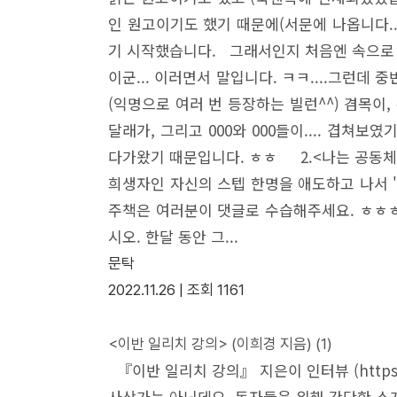
인 원고이기도 했기 때문에(서문에 나옵니다..
기 시작했습니다. 그래서인지 처음엔 속으로 계
이군... 이러면서 말입니다. ㅋㅋ....그런
(익명으로 여러 번 등장하는 빌런^^) 겸목이,
달래가, 그리고 000와 000들이.... 겹
다가왔기 때문입니다. ㅎㅎ 2.<나는 공동체
희생자인 자신의 스텝 한명을 애도하고 나서 "
주책은 여러분이 댓글로 수습해주세요. ㅎㅎㅎ
시오. 한달 동안 그...
문탁
2022.11.26 |
조회
1161
<이반 일리치 강의> (이희경 지음)
(1)
『이반 일리치 강의』 지은이 인터뷰 (https://w
사상가는 아닌데요. 독자들을 위해 간단한 소