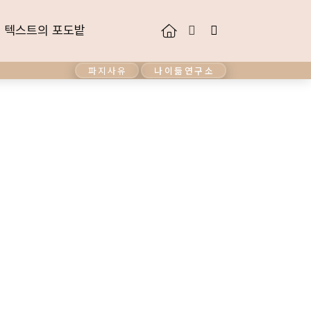
텍스트의 포도밭
텍스트의 포도밭
파지사유
나이듦연구소