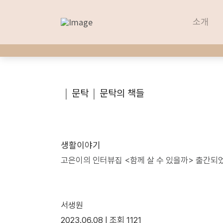
소개
소개
|
문탁
|
문탁의 책들
생활이야기
고은이의 인터뷰집 <함께 살 수 있을까> 출간되
서생원
2023.06.08 |
조회
1121