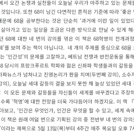
에서 오간 논쟁과 실천들이 오늘날 우리가 마주하고 있는 문제들
것입니다. 또한 68이 남긴 다면적인 흔적은 기준에 따라 ‘좋은
때문에 68을 공부한다는 것은 단순히 ‘과거에 이런 일이 있었다
 살아가고 있는 일상을 조금은 다른 방식으로 만날 수 있게 해
 68에 대한 네 번의 강의를 엮은 이 책은 68혁명의 전개과
체’를 보여 주는 책이 아닙니다. 네 개의 주제를 중심으로 68
서는 ‘인간성’의 문제를 고찰하고, 베트남 전쟁과 반전운동을 통
 68 당시의 프랑크푸르트 학파와 젊은 신좌파 학생들과의 갈등을
 가짜뉴스가 넘쳐나고 진영논리가 판을 치며(두번째 강의), 소
의), 오늘날 세대 갈등의 결을 보지 못한 채 늘상 있었던 세
! 이 모든 문제와 갈등들을 자신들이 세계를 바꾸겠다고 주장
수록 ‘혁명’에 대한 전망을 더욱 가다듬어야 하겠지요. 이 책 
아보고, ‘인간은 무엇인가, 인간은 무엇을 할 수 있고, 세계 
S. 이 책은 원래 여덟 번으로 기획된 강의 중 전반부 네 번의 강
법’이라는 제목으로 5월 13일(목)부터 4주간 매주 목요일 오후 