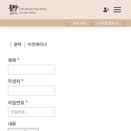
파지사유
나이듦연구소
|
|
문탁
비전세미나
제목
*
작성자
*
비밀번호
*
내용