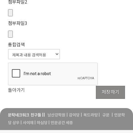
첨부파일
2
첨부파일
3
통합검색
돌아가기
저장하기
문탁네크워크 친구들
||
남산강학원
|
감이당
|
북드라망
|
규문
|
인문학
당 상우
|
사이재
|
하심당
|
인문공간 세종