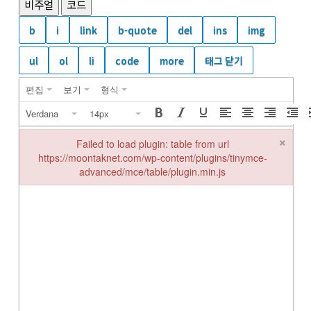
비주얼
코드
편집
보기
형식
Verdana
14px
×
Failed to load plugin: table from url
https://moontaknet.com/wp-content/plugins/tinymce-
advanced/mce/table/plugin.min.js
Failed to load plugin: table from url https://moontaknet.com/wp-