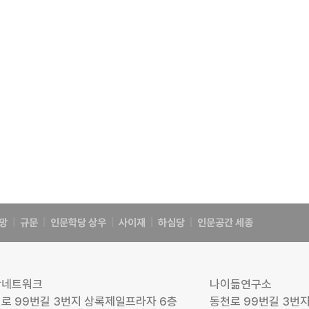
망
|
규문
|
인문학당 상우
|
사이재
|
하심당
|
인문공간 세종
탁네트워크
나이듦연구소
로 99번길 3번지 상록제일프라자 6층
동천로 99번길 3번