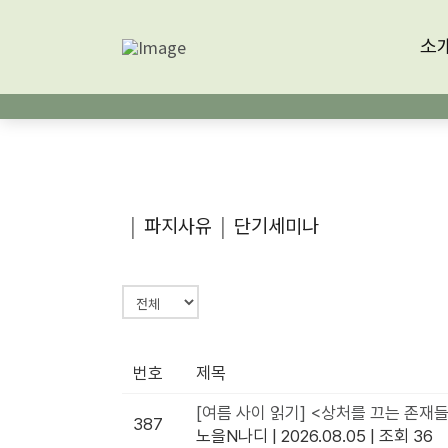
소
|
파지사유
|
단기세미나
번호
제목
[여름 사이 읽기] <상처를 끄는 존재들
387
노을N나디
|
2026.08.05
|
조회 36