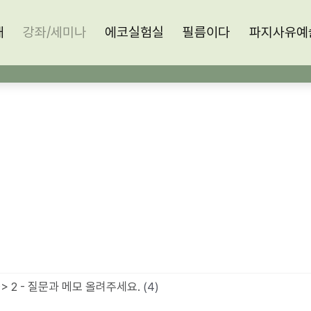
개
소개
강좌/세미나
강좌/세미나
에코실험실
에코실험실
필름이다
필름이다
파지사유예술
파지사유예
> 2 - 질문과 메모 올려주세요.
(4)