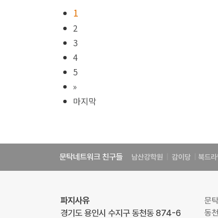
1
2
3
4
5
»
마지막
문탁네트워크 친구들
남산강학원
|
감이당
|
북드라
파지사유
문
경기도 용인시 수지구 동천동 874-6
동천