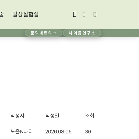
술
일상실험실
일상실험실
문탁네트워크
나이듦연구소
작성자
작성일
조회
노을N나디
2026.08.05
36