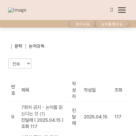
파지사유
나이듦연구소
|
|
문탁
논어강독
작
번
제목
성
작성일
조회
호
자
7회차 공지 - 논어를 읽
진
는다는 것
(1)
9
달
2025.04.15
117
진달래
|
2025.04.15
|
래
조회 117