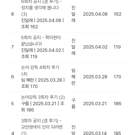
6회차 공지 (겸 후기) -
정치를 생각해 봅니다
진
8
(3)
달
2025.04.08
162
진달래
|
2025.04.08
|
래
조회 162
5회차 공지 - 학이편이
진
끝났습니다!
7
달
2025.04.02
119
진달래
|
2025.04.02
|
래
조회 119
논어 강독 4회차 후기
임
(4)
6
혜
2025.03.28
170
임 혜란
|
2025.03.28
|
란
조회 170
논어강독 3회차 후기
(2)
구
5
구름
|
2025.03.21
|
조
2025.03.21
186
름
회 186
3회차 공지 (겸 후기) -
교언영색이 인이 되려면
진
4
(1)
달
2025.03.14
185