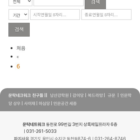
검색
검색
처음
«
6
문탁네크워크 친구들
||
남산강학원
|
감이당
|
북드라망
|
규문
|
인문학
당 상우
|
사이재
|
하심당
|
인문공간 세종
문탁네트워크
동천로 99번길 3번지 상록제일프라자 6층
ㅣ031-261-5033
파지사유
경기도 용인시 수지구 동천동874-6ㅣ031-264-8746