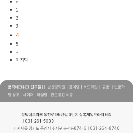
«
1
2
3
4
5
»
마지막
문탁네크워크 친구들
||
남산강학원
|
감이당
|
북드라망
|
규문
|
인문학
당 상우
|
사이재
|
하심당
|
인문공간 세종
문탁네트워크
동천로 99번길 3번지 상록제일프라자 6층
ㅣ031-261-5033
파지사유
경기도 용인시 수지구 동천동874-6ㅣ031-264-8746