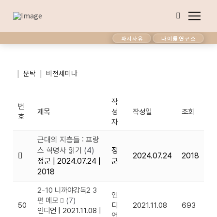
파지사유
나이듦연구소
|
|
문탁
비전세미나
작
번
제목
성
작성일
조회
호
자
근대의 지층들 : 프랑
스 혁명사 읽기
(4)
정
2024.07.24
2018
정군
|
2024.07.24
|
군
2018
2-10 니까야강독2 3
인
편 메모
(7)
50
디
2021.11.08
693
인디언
|
2021.11.08
|
언