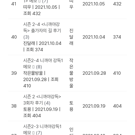
1> 메모
(7)
띠
41
2021.10.05
432
띠우
|
2021.10.05
|
우
조회 432
시즌 2-4 <니까야강
독> 출가자의 길 후기
진
40
(3)
달
2021.10.04
374
진달래
|
2021.10.04
래
|
조회 374
시즌2-4 니까야 강독1
작
메모
(8)
은
39
작은물방울
|
물
2021.09.28
410
2021.09.28
|
조회
방
410
울
시즌 2 <니까야강독>
3회차 후기
(4)
토
38
2021.09.19
404
토용
|
2021.09.19
|
용
조회 404
시즌2-3 니까야강독1
인
메모
(7)