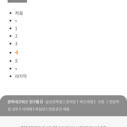
처음
«
1
2
3
4
5
»
마지막
문탁네크워크 친구들
||
남산강학원
|
감이당
|
북드라망
|
규문
|
인문학
당 상우
|
사이재
|
하심당
|
인문공간 세종