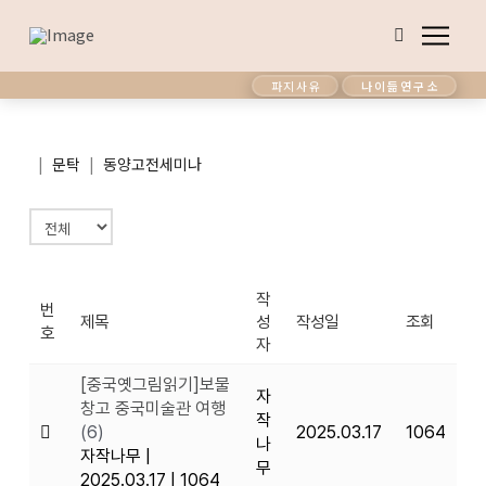
파지사유
나이듦연구소
|
|
문탁
동양고전세미나
작
번
제목
성
작성일
조회
호
자
[중국옛그림읽기]보물
자
창고 중국미술관 여행
작
(6)
2025.03.17
1064
나
자작나무
|
무
2025.03.17
|
1064