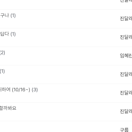
진달
 있구나
(1)
진달
아름답다
(1)
진달
(2)
임혜
(1)
진달
여 (10/16~)
(3)
진달
 할까봐요
진달
구름