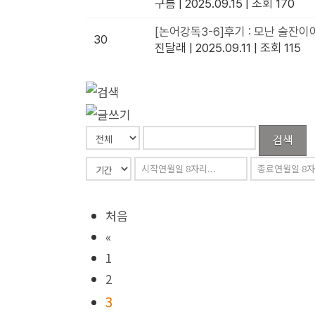
구름
|
2025.09.15
|
조회 170
[논어강독3-6]후기 : 모난 술잔이
30
진달래
|
2025.09.11
|
조회 115
검색
처음
«
1
2
3