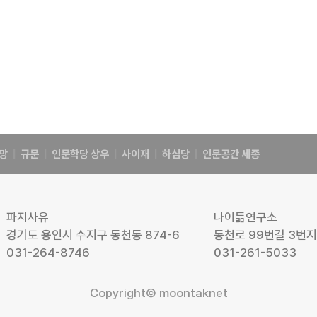
망
|
규문
|
인문학당 상우
|
사이재
|
하심당
|
인문공간 세종
파지사유
나이듦연구소
경기도 용인시 수지구 동천동 874-6
동천로 99번길 3번
031-264-8746
031-261-5033
Copyright© moontaknet