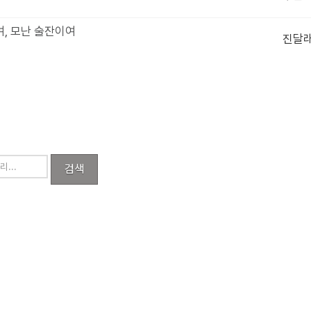
여, 모난 술잔이여
진달
검색