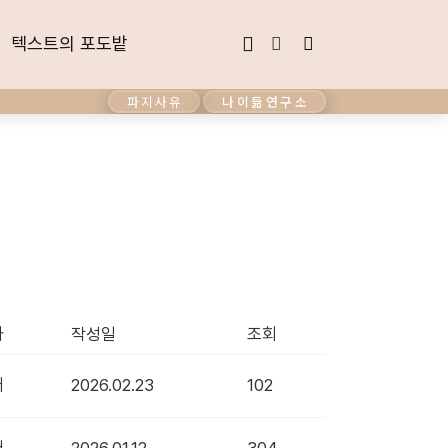
텍스트의 포도밭
텍스트의 포도밭
파지사유
나이듦연구소
자
작성일
조회
래
2026.02.23
102