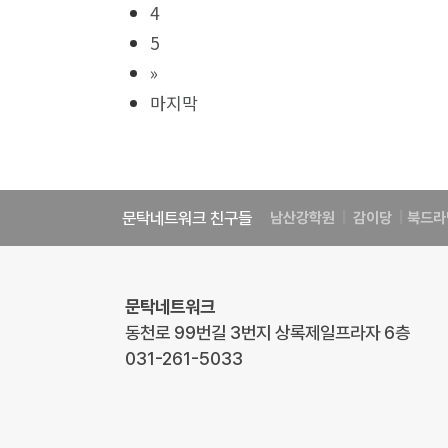
4
5
»
마지막
문탁네트워크 친구들
남산강학원
|
감이당
|
북드라
문탁네트워크
동천로 99번길 3번지 상록제일프라자 6층
031-261-5033