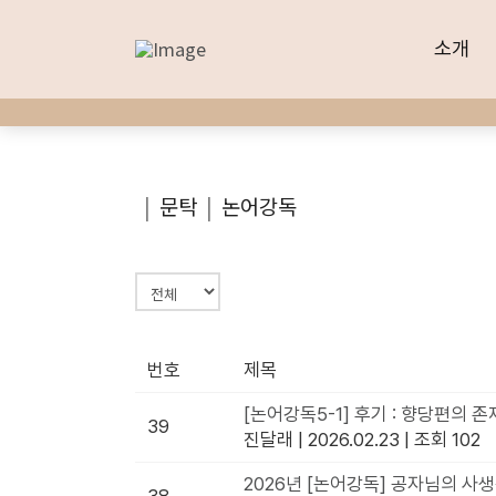
소개
소개
|
문탁
|
논어강독
번호
제목
[논어강독5-1] 후기 : 향당편의 존
39
진달래
|
2026.02.23
|
조회 102
2026년 [논어강독] 공자님의 사생활