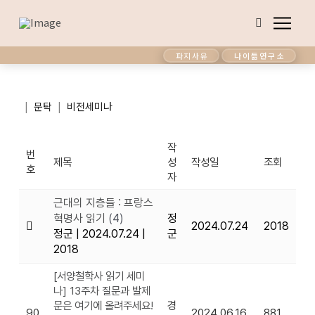
파지사유
나이듦연구소
|
|
문탁
비전세미나
작
번
제목
성
작성일
조회
호
자
근대의 지층들 : 프랑스
혁명사 읽기
(4)
정
2024.07.24
2018
정군
|
2024.07.24
|
군
2018
[서양철학사 읽기 세미
나] 13주차 질문과 발제
문은 여기에 올려주세요!
경
90
2024.06.16
881