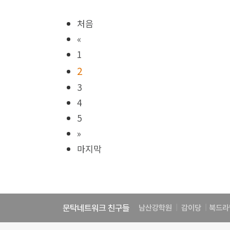
처음
«
1
2
3
4
5
»
마지막
문탁네트워크 친구들
남산강학원
|
감이당
|
북드라