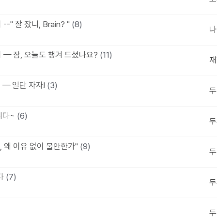
" 잘 잤니, Brain? "
(8)
나
기 — 잠, 오늘도 챙겨 드셨나요?
(11)
재
기 — 일단 자자!
(3)
두
니다~
(6)
두
, 왜 이유 없이 불안한가"
(9)
두
다
(7)
두
두