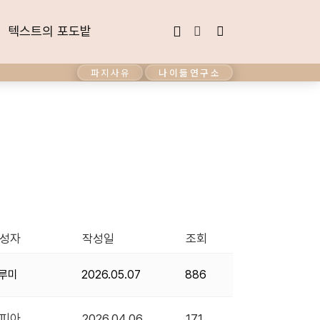
텍스트의 포도밭
텍스트의 포도밭
파지사유
나이듦연구소
성자
작성일
조회
루미
2026.05.07
886
피아
2026.04.06
171