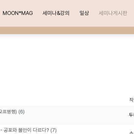
MOON*MAG
MOON*MAG
세미나&강의
세미나&강의
일상
일상
세미나게시판
세미나게시판
작
온오프병행)
(6)
두
 - 공포와 불안이 다르다?
(7)
소