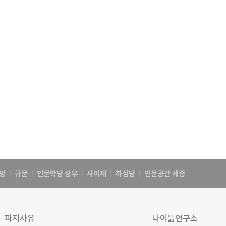
망
|
규문
|
인문학당 상우
|
사이재
|
하심당
|
인문공간 세종
파지사유
나이듦연구소