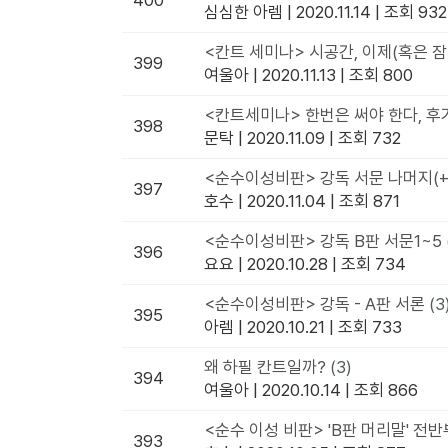
400
심심한 아렘
|
2020.11.14
|
조회 932
<칸트 세미나> 시공간, 이제(혹은 잠
399
여울아
|
2020.11.13
|
조회 800
<칸트세미나> 한번은 써야 한다, 후
398
문탁
|
2020.11.09
|
조회 732
<순수이성비판> 강독 서문 나머지(+
397
호수
|
2020.11.04
|
조회 871
<순수이성비판> 강독 B판 서문1~5
396
요요
|
2020.10.28
|
조회 734
<순수이성비판> 강독 - A판 서론
(3
395
아렘
|
2020.10.21
|
조회 733
왜 하필 칸트일까?
(3)
394
여울아
|
2020.10.14
|
조회 866
<순수 이성 비판> 'B판 머리말' 전
393