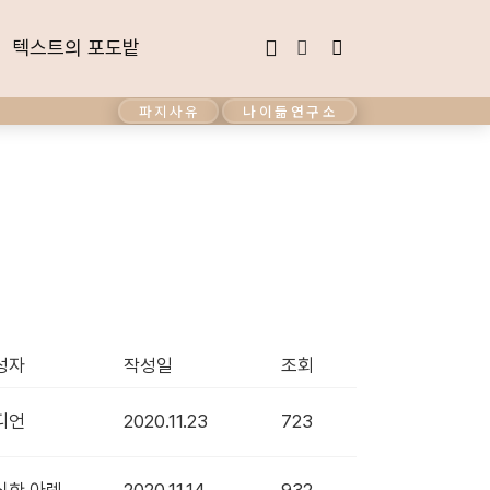
텍스트의 포도밭
텍스트의 포도밭
파지사유
나이듦연구소
성자
작성일
조회
디언
2020.11.23
723