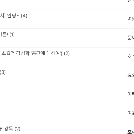
심
시) 안녕~
(4)
여
기를!
(1)
문
 초월적 감성학 '공간에 대하여')
(2)
호
(3)
요
)
아
여
반부 강독
(2)
호