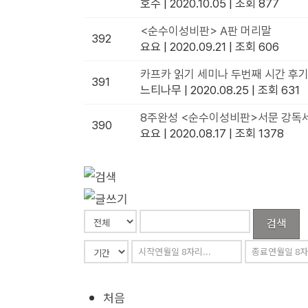
호수
|
2020.10.05
|
조회 877
<순수이성비판> A판 머리말
392
요요
|
2020.09.21
|
조회 606
카프카 읽기 세미나 두번째 시간 후
391
느티나무
|
2020.08.25
|
조회 631
8주완성 <순수이성비판>서문 강독
390
요요
|
2020.08.17
|
조회 1378
검색
처음