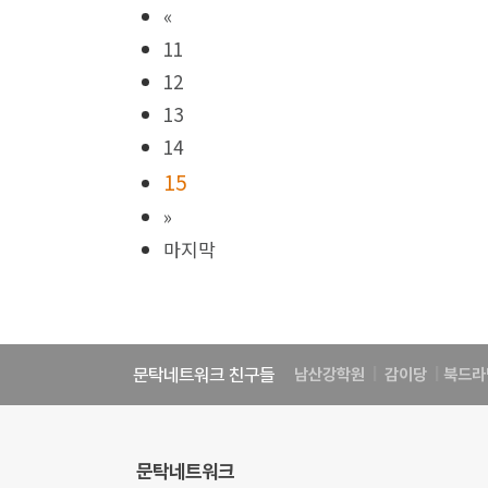
«
11
12
13
14
15
»
마지막
문탁네트워크 친구들
남산강학원
|
감이당
|
북드라
문탁네트워크