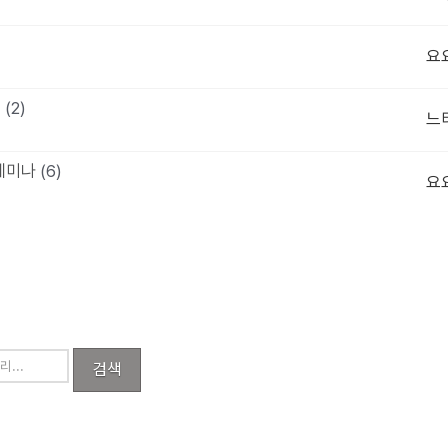
요
기
(2)
느
세미나
(6)
요
검색