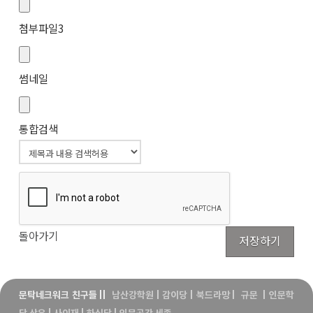
첨부파일
3
썸네일
통합검색
돌아가기
저장하기
문탁네크워크 친구들
||
남산강학원
|
감이당
|
북드라망
|
규문
|
인문학
당 상우
|
사이재
|
하심당
|
인문공간 세종