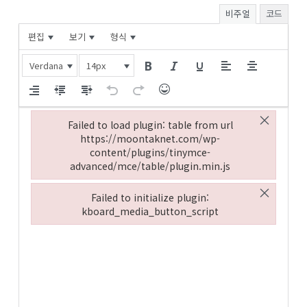
비주얼
코드
편집
보기
형식
Verdana
14px
×
Failed to load plugin: table from url
https://moontaknet.com/wp-
content/plugins/tinymce-
advanced/mce/table/plugin.min.js
Failed to load plugin: table from url https://moontakne
×
Failed to initialize plugin:
kboard_media_button_script
Failed to initialize plugin: kboard_media_button_script