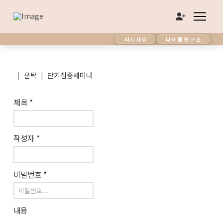
파지사유
나이듦연구소
|
|
문탁
단기집중세미나
제목
*
작성자
*
비밀번호
*
내용