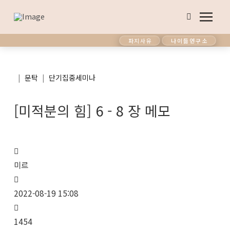
파지사유
나이듦연구소
|
|
문탁
단기집중세미나
[미적분의 힘] 6 - 8 장 메모
미르
2022-08-19 15:08
1454