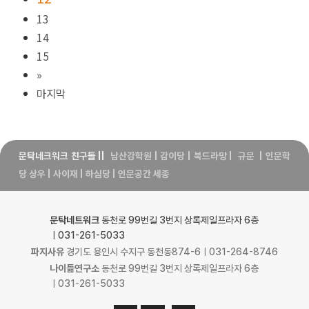
13
14
15
»
마지막
문탁네크워크 친구들
||
남산강학원
|
감이당
|
북드라망
|
규문
|
인문학
당 상우
|
사이재
|
하심당
|
인문공간 세종
문탁네트워크
동천로 99번길 3번지 상록제일프라자 6층
ㅣ031-261-5033
파지사유
경기도 용인시 수지구 동천동874-6ㅣ031-264-8746
나이듦연구소
동천로 99번길 3번지 상록제일프라자 6층
ㅣ031-261-5033