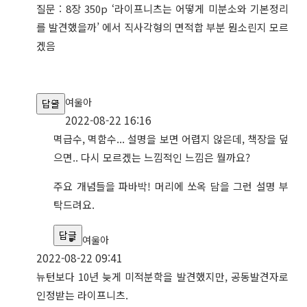
질문 : 8장 350p ‘라이프니츠는 어떻게 미분소와 기본정리
를 발견했을까’ 에서 직사각형의 면적합 부분 뭔소린지 모르
겠음
여울아
답글
2022-08-22 16:16
멱급수, 멱함수... 설명을 보면 어렵지 않은데, 책장을 덮
으면.. 다시 모르겠는 느낌적인 느낌은 뭘까요?
주요 개념들을 파바박! 머리에 쏘옥 담을 그런 설명 부
탁드려요.
답글
여울아
2022-08-22 09:41
뉴턴보다 10년 늦게 미적분학을 발견했지만, 공동발견자로
인정받는 라이프니츠.