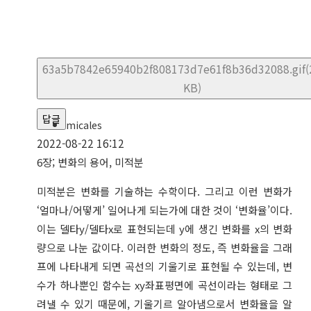
63a5b7842e65940b2f808173d7e61f8b36d32088.gif(
KB)
답글
micales
2022-08-22 16:12
6장; 변화의 용어, 미적분
미적분은 변화를 기술하는 수학이다. 그리고 이런 변화가
‘얼마나/어떻게’ 일어나게 되는가에 대한 것이 ‘변화율’이다.
이는 델타y/델타x로 표현되는데 y에 생긴 변화를 x의 변화
량으로 나눈 값이다. 이러한 변화의 정도, 즉 변화율을 그래
프에 나타내게 되면 곡선의 기울기로 표현될 수 있는데, 변
수가 하나뿐인 함수는 xy좌표평면에 곡선이라는 형태로 그
려낼 수 있기 때문에, 기울기르 알아냄으로서 변화율을 알