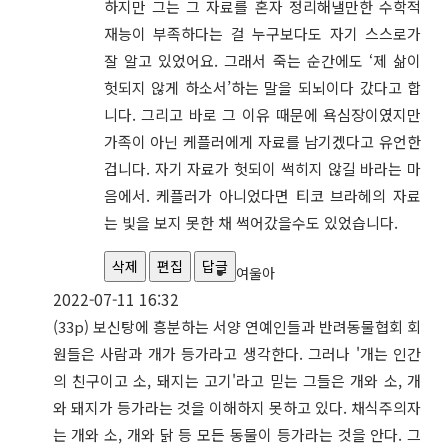
하지만 그는 그 자료를 혼자 정리해낼만한 수학적
재능이 부족하다는 걸 누구보다도 자기 스스로가
잘 알고 있었어요. 그래서 죽는 순간에도 ‘제 삶이
헛되지 않게 하소서’하는 말을 되뇌이다 갔다고 합
니다. 그리고 바로 그 이유 때문에 욕심장이였지만
가족이 아닌 케플러에게 자료를 남기겠다고 유언한
겁니다. 자기 자료가 헛되이 썩히지 않길 바라는 마
음에서. 케플러가 아니었다면 티코 브라헤의 자료
는 빛을 보지 못한 채 썩어갔을수도 있었습니다.
삭제
편집
답글
여울아
2022-07-11 16:32
(33p) 보신탕에 흥분하는 서양 연예인들과 반려동물협회 회
원들은 사람과 개가 등가라고 생각한다. 그러나 '개는 인간
의 친구이고 소, 돼지는 고기'라고 믿는 그들은 개와 소, 개
와 돼지가 등가라는 것을 이해하지 못하고 있다. 채식주의자
는 개와 소, 개와 닭 등 모든 동물이 등가라는 것을 안다. 그