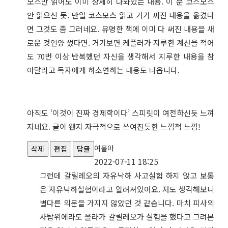
모스만 읽어도 이미 상세히 나와있는 내용. 이 분 코스모스
안 읽으신 듯. 만일 코스모스 읽고 거기 써진 내용을 옮겼다
면 그것도 좀 그러네요. 유명한 책에 이미 다 써진 내용을 새
로운 것인양 썼다면. 거기보면 케플러가 지루한 계산을 적어
도 70번 이상 반복했던 자신을 생각해서 지루한 내용을 참
아달라고 독자에게 하소연하는 내용도 나옵니다.
아직도 ‘이것이 진짜 경제학이다’ 스피릿이 여전하신듯 느껴
지네요. 글이 왠지 자극적으로 쓰여진듯한 느낌적 느낌!
여울아
삭제
편집
답글
2022-07-11 18:25
그런데 갈릴레오의 자유낙하 사고실험 하지 않고 보통
은 자유낙하실험이라고 알려져있어요. 저도 생각해보니
별다른 의문을 가지지 않았던 것 같습니다. 마치 피사의
사탑위에라도 올라가 갈릴레오가 실험을 했다고 그려본