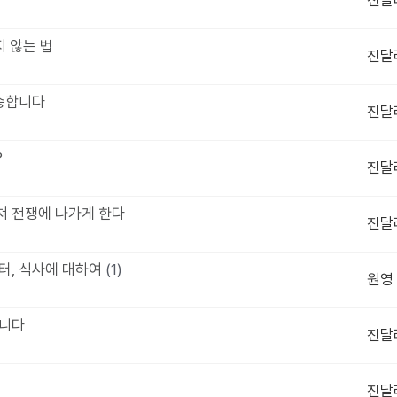
진달
지 않는 법
진달
죄송합니다
진달
?
진달
르쳐 전쟁에 나가게 한다
진달
6부터, 식사에 대하여
(1)
원영
습니다
진달
진달