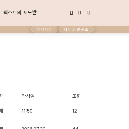
텍스트의 포도밭
텍스트의 포도밭
파지사유
나이듦연구소
자
작성일
조회
래
11:50
12