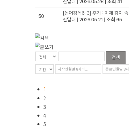
진달래
|
2026.05.28
|
조회 41
[논어강독6-3] 후기 : 이제 감이 
50
진달래
|
2026.05.21
|
조회 65
검색
1
2
3
4
5