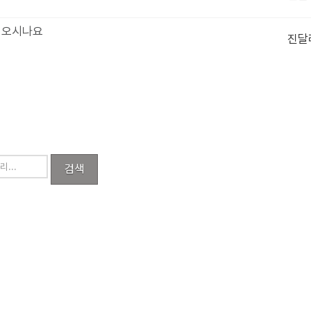
좀 오시나요
진달
검색