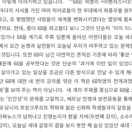
이렇게 이야기하고 있습니다. “‘68은 혁명의 <어벤저스>다!’
저마다의 서사를 가진 여러 히어로들이 한 무대에서 좌충우돌 얽히
고, 또 평범했던 사람들이 세계를 변화시키겠다는 열망에 휩
요. 한데, 좀더 68을 파고들다 보니 그것이 단순히 ‘이미 
되었거나 68을 계기로 주류 담론에 들어선 어젠다들은 오늘 바
에서 오간 논쟁과 실천들이 오늘날 우리가 마주하고 있는 문제들
것입니다. 또한 68이 남긴 다면적인 흔적은 기준에 따라 ‘좋은
때문에 68을 공부한다는 것은 단순히 ‘과거에 이런 일이 있었다
 살아가고 있는 일상을 조금은 다른 방식으로 만날 수 있게 해
 68에 대한 네 번의 강의를 엮은 이 책은 68혁명의 전개과
체’를 보여 주는 책이 아닙니다. 네 개의 주제를 중심으로 68
서는 ‘인간성’의 문제를 고찰하고, 베트남 전쟁과 반전운동을 통
 68 당시의 프랑크푸르트 학파와 젊은 신좌파 학생들과의 갈등을
 가짜뉴스가 넘쳐나고 진영논리가 판을 치며(두번째 강의), 소
의), 오늘날 세대 갈등의 결을 보지 못한 채 늘상 있었던 세