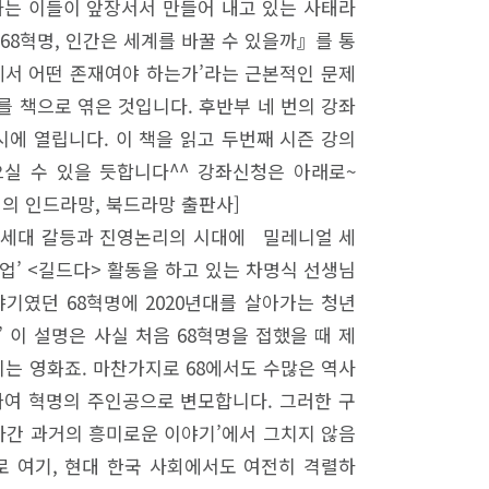
하는 이들이 앞장서서 만들어 내고 있는 사태라
『68혁명, 인간은 세계를 바꿀 수 있을까』를 통
속에서 어떤 존재여야 하는가’라는 근본적인 문제
의를 책으로 엮은 것입니다. 후반부 네 번의 강좌
7시에 열립니다. 이 책을 읽고 두번째 시즌 강의
으실 수 있을 듯합니다^^ 강좌신청은 아래로~
여는 지혜의 인드라망, 북드라망 출판사]
대’… 세대 갈등과 진영논리의 시대에 밀레니얼 세
업’ <길드다> 활동을 하고 있는 차명식 선생님
이야기였던 68혁명에 2020년대를 살아가는 청년
 이 설명은 사실 처음 68혁명을 접했을 때 제
는 영화죠. 마찬가지로 68에서도 수많은 역사
싸여 혁명의 주인공으로 변모합니다. 그러한 구
지나간 과거의 흥미로운 이야기’에서 그치지 않음
로 여기, 현대 한국 사회에서도 여전히 격렬하