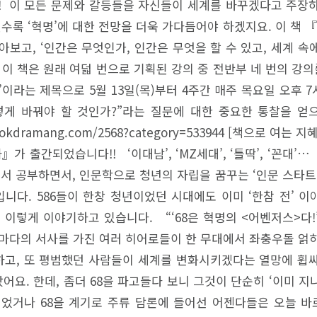
! 이 모든 문제와 갈등들을 자신들이 세계를 바꾸겠다고 주장
수록 ‘혁명’에 대한 전망을 더욱 가다듬어야 하겠지요. 이 책 
아보고, ‘인간은 무엇인가, 인간은 무엇을 할 수 있고, 세계 
S. 이 책은 원래 여덟 번으로 기획된 강의 중 전반부 네 번의 강
법’이라는 제목으로 5월 13일(목)부터 4주간 매주 목요일 오후 
게 바꿔야 할 것인가?”라는 질문에 대한 중요한 통찰을 얻
//bookdramang.com/2568?category=533944 [책으로 
』가 출간되었습니다!! ‘이대남’, ‘MZ세대’, ‘틀딱’, ‘꼰
서 공부하면서, 인문학으로 청년의 자립을 꿈꾸는 ‘인문 스타트
입니다. 586들이 한창 청년이었던 시대에도 이미 ‘한참 전’ 
이렇게 이야기하고 있습니다. “‘68은 혁명의 <어벤저스>다!’
저마다의 서사를 가진 여러 히어로들이 한 무대에서 좌충우돌 얽히
고, 또 평범했던 사람들이 세계를 변화시키겠다는 열망에 휩
요. 한데, 좀더 68을 파고들다 보니 그것이 단순히 ‘이미 
되었거나 68을 계기로 주류 담론에 들어선 어젠다들은 오늘 바