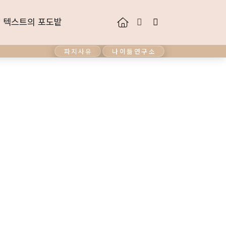
텍스트의 포도밭
텍스트의 포도밭
파지사유
나이듦연구소