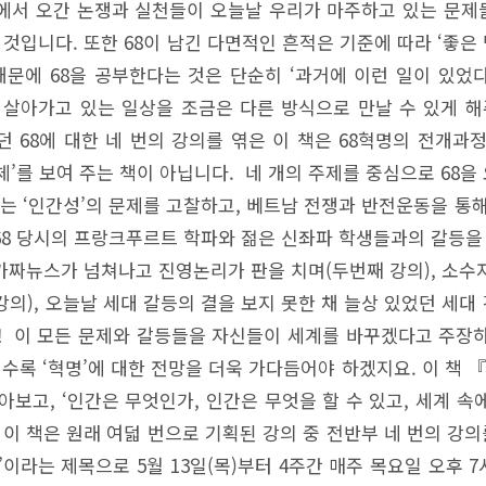
에서 오간 논쟁과 실천들이 오늘날 우리가 마주하고 있는 문제들
것입니다. 또한 68이 남긴 다면적인 흔적은 기준에 따라 ‘좋은
때문에 68을 공부한다는 것은 단순히 ‘과거에 이런 일이 있었다
 살아가고 있는 일상을 조금은 다른 방식으로 만날 수 있게 해
 68에 대한 네 번의 강의를 엮은 이 책은 68혁명의 전개과
체’를 보여 주는 책이 아닙니다. 네 개의 주제를 중심으로 68
서는 ‘인간성’의 문제를 고찰하고, 베트남 전쟁과 반전운동을 통
 68 당시의 프랑크푸르트 학파와 젊은 신좌파 학생들과의 갈등을
 가짜뉴스가 넘쳐나고 진영논리가 판을 치며(두번째 강의), 소
의), 오늘날 세대 갈등의 결을 보지 못한 채 늘상 있었던 세
! 이 모든 문제와 갈등들을 자신들이 세계를 바꾸겠다고 주장
수록 ‘혁명’에 대한 전망을 더욱 가다듬어야 하겠지요. 이 책 
아보고, ‘인간은 무엇인가, 인간은 무엇을 할 수 있고, 세계 
S. 이 책은 원래 여덟 번으로 기획된 강의 중 전반부 네 번의 강
법’이라는 제목으로 5월 13일(목)부터 4주간 매주 목요일 오후 