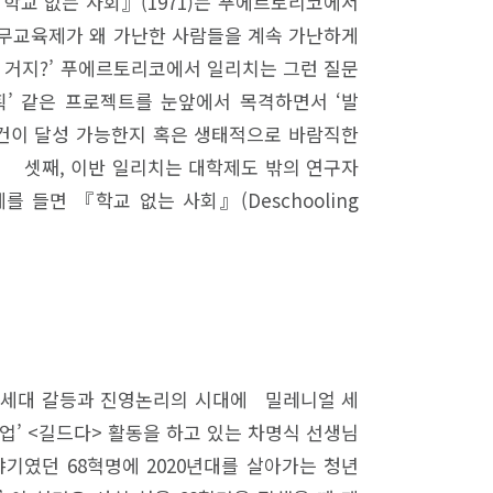
학교 없는 사회』(1971)는 푸에르토리코에서
의무교육제가 왜 가난한 사람들을 계속 가난하게
 거지?’ 푸에르토리코에서 일리치는 그런 질문
획’ 같은 프로젝트를 눈앞에서 목격하면서 ‘발
 슬로건이 달성 가능한지 혹은 생태적으로 바람직한
. 셋째, 이반 일리치는 대학제도 밖의 연구자
 들면 『학교 없는 사회』(Deschooling
대’… 세대 갈등과 진영논리의 시대에 밀레니얼 세
업’ <길드다> 활동을 하고 있는 차명식 선생님
이야기였던 68혁명에 2020년대를 살아가는 청년