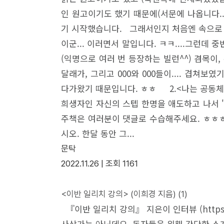
인 원고이기도 했기 때문에(서문에 나옵니다..
기 시작했습니다. 그래서인지 처음엔 속으로 계
이군... 이러면서 말입니다. ㅋㅋ....그런
(익명으로 여러 번 등장하는 빌런^^) 겸목이,
달래가, 그리고 000와 000들이.... 겹
다가왔기 때문입니다. ㅎㅎ 2.<나는 공동체
희생자인 자신의 스텝 한명을 애도하고 나서 "
주책은 여러분이 댓글로 수습해주세요. ㅎㅎㅎ
시오. 한달 동안 그...
문탁
2022.11.26 |
조회
1161
<이반 일리치 강의> (이희경 지음)
(1)
『이반 일리치 강의』 지은이 인터뷰 (https://w
사상가는 아닌데요. 독자들을 위해 간단한 소