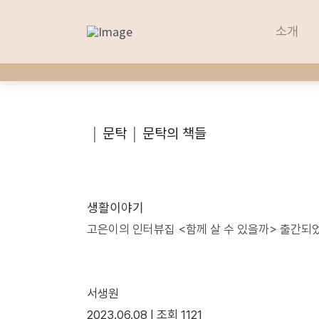
소개
소개
|
문탁
|
문탁의 책들
생활이야기
고은이의 인터뷰집 <함께 살 수 있을까> 출간되
서생원
2023.06.08 |
조회
1121