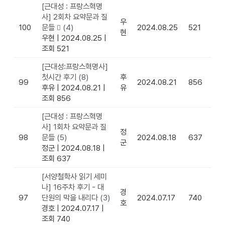
[근대성 : 프랑스혁명
사] 2회차 요약문과 질
우
100
문들
(4)
2024.08.25
521
현
우현
|
2024.08.25
|
조회 521
[근대성:프랑스혁명사]
첫시간 후기
(8)
후
99
2024.08.21
856
후유
|
2024.08.21
|
유
조회 856
[근대성 : 프랑스혁명
사] 1회차 요약문과 질
정
98
문들
(5)
2024.08.18
637
군
정군
|
2024.08.18
|
조회 637
[서양철학사 읽기 세미
나] 16주차 후기 - 대
경
97
단원의 막을 내리다
(3)
2024.07.17
740
호
경호
|
2024.07.17
|
조회 740