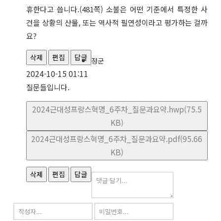
휴한다고 씁니다.(481쪽) 소불은 어떤 기준에서 특정한 사
건을 상황의 산물, 또는 역사적 필연성이라고 평가하는 걸까
요?
삭제
편집
답글
정군
2024-10-15 01:11
질문들입니다.
2024근대성프랑스혁명_6주차_질문과요약.hwp(75.5
KB)
2024근대성프랑스혁명_6주차_질문과요약.pdf(95.66
KB)
삭제
편집
답글