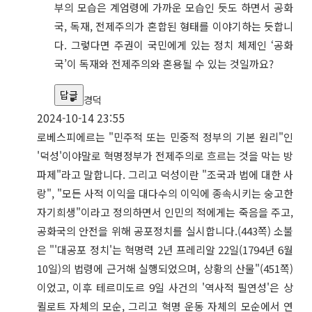
부의 모습은 계엄령에 가까운 모습인 듯도 하면서 공화
국, 독재, 전제주의가 혼합된 형태를 이야기하는 듯합니
다. 그렇다면 주권이 국민에게 있는 정치 체제인 ‘공화
국’이 독재와 전제주의와 혼용될 수 있는 것일까요?
답글
경덕
2024-10-14 23:55
로베스피에르는 "민주적 또는 민중적 정부의 기본 원리"인
'덕성'이야말로 혁명정부가 전제주의로 흐르는 것을 막는 방
파제"라고 말합니다. 그리고 덕성이란 "조국과 법에 대한 사
랑", "모든 사적 이익을 대다수의 이익에 종속시키는 숭고한
자기희생"이라고 정의하면서 인민의 적에게는 죽음을 주고,
공화국의 안전을 위해 공포정치를 실시합니다.(443쪽) 소불
은 "'대공포 정치'는 혁명력 2년 프레리알 22일(1794년 6월
10일)의 법령에 근거해 실행되었으며, 상황의 산물"(451쪽)
이었고, 이후 테르미도르 9일 사건의 '역사적 필연성'은 상
퀼로트 자체의 모순, 그리고 혁명 운동 자체의 모순에서 연