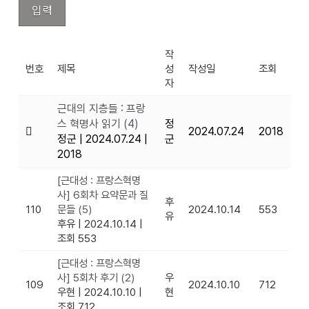
작
번호
제목
성
작성일
조회
자
근대의 지층들 : 프랑
스 혁명사 읽기
(4)
정
2024.07.24
2018
정군
|
2024.07.24
|
군
2018
[근대성 : 프랑스혁명
사] 6회차 요약문과 질
후
110
문들
(5)
2024.10.14
553
유
후유
|
2024.10.14
|
조회 553
[근대성 : 프랑스혁명
사] 5회차 후기
(2)
우
109
2024.10.10
712
우현
|
2024.10.10
|
현
조회 712