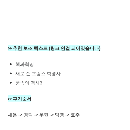
↣ 추천 보조 텍스트 (링크 연결 되어있습니다)
책과혁명
새로 쓴 프랑스 혁명사
풍속의 역사3
↣ 후기순서
새은 -> 경덕 -> 우현 -> 덕영 -> 효주