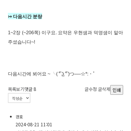
↣ 다음시간 분량
1~2장 (~206쪽) 이구요. 요약은 우현샘과 덕영샘이 맡아
주셨습니다~!
다음시간에 뵈어요 ~ ╰( ͡° ͜ʖ ͡° )つ──☆*:・ﾟ
목록보기
댓글
8
글수정
글삭제
인쇄
경호
2024-08-21 11:01