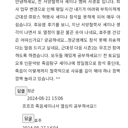
안녕하세요, 전 서양철학사 세미나 멤버 서경호 입니다. 회
사 업무 변경으로 인해 평일 시간 내기가 어려워 부득이하게
근대성-프랑스 혁명사 세미나 참석을 못하게 되어 매우 아
쉽습니다. 후유샘 후기를 보니, 지난 서양철학사 세미나 생
각이 나면서 또 열정이 불끈 불끈 솟아 나네요, 효주샘 건강
은 어떠신가요? 궁금하네요...정군샘께도 참석 못해 죄송하
다는 말씀 드리고 싶네요, 근대성 다음 시즌2는 무조건 참여
하도록 하겠습니다. 모두들 재밌게 공부하세요!!! 전 토요일
오후 인문약방 죽음탐구 세미나에 청일점으로 참석 중인데,
죽음이 이렇게까지 철학적으로 사유를 깊이 해야 하나 깜짝
깜짝 놀라고 있습니다. ^^
정군
답글
2024-08-21 15:06
흐흐흐 죽음세미나서 열심히 공부하셔요!!
답글
효주
2024-08-27 14:04