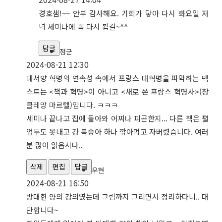
경호샘!~~ 안부 감사해요. 기회가 닿아 다시 화요일 저
녁 세미나에 꼭 다시 뵙길~^^
답글
정군
2024-08-21 12:30
대서양 혁명의 연속성 속에서 프랑스 대혁명을 파악하는 텍
스트는 <책과 혁명>이 아니고 <새로 쓴 프랑스 혁명사>(장
클레망 마르텔)입니다. ㅋㅋㅋ
세미나 끝나고 집에 돌아와 어찌나 피곤한지... 다른 책은 펼
엄두도 못내고 걍 복숭아 하나 깎아먹고 자버렸습니다. 여러
분 많이 읽읍시다..
삭제
편집
답글
우현
2024-08-21 16:50
방대한 양의 강의였는데 그림까지 그리면서 정리하다니.. 대
단합니다~