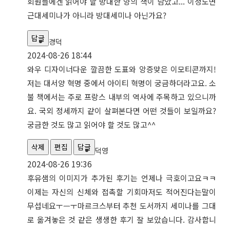
회원들에겐 읽어야 할 방대한 양의 책이 남았고... 이정도면
근대세미나가 아니라 방대세미나 아닌가요?
답글
경덕
2024-08-26 18:44
와우 디자이너다운 깔끔한 도표와 앙증맞은 이모티콘까지!
저는 대서양 혁명 중에서 아이티 혁명이 궁금하더라고요. 소
불 책에서는 주로 프랑스 내부의 역사에 주목하고 있으니까
요. 국외 정세까지 같이 살펴본다면 어떤 것들이 보일까요?
궁금한 것도 많고 읽어야 할 것도 많고^^
삭제
편집
답글
덕영
2024-08-26 19:36
후유샘의 이미지가 추가된 후기는 언제나 극호이고요ㅋㅋ
이제는 자신의 신체와 접촉할 기회마저도 적어진다는말이
무섭네요ㅜㅡㅜ마르크스부터 추천 도서까지 세미나를 그대
로 옮겨놓은 것 같은 생생한 후기 잘 보았습니다. 감사합니