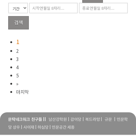
검색
1
2
3
4
5
»
마지막
문탁네크워크 친구들
||
남산강학원
|
감이당
|
북드라망
|
규문
|
인문학
당 상우
|
사이재
|
하심당
|
인문공간 세종