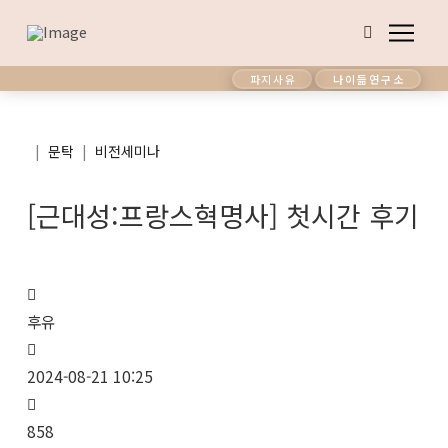
파지사유
나이듦연구소
|
|
문탁
비전세미나
[근대성:프랑스혁명사] 첫시간 후기
후유
2024-08-21 10:25
858