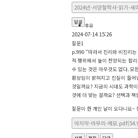
2024년-서양철학사-읽기-세미나
답글
후유
2024-07-14 15:26
질문1
p.990 “따라서 진리와 비진리
적 행위에서 높이 찬양되는 합리
수 있는 것은 아무것도 없다. 모
환상임이 밝혀지고 진실이 들어남
것일까요? 지금의 시대도 과학이
것에 더 맞는 걸까요? 선택과 책
질문이 한 개인 날이 오다니요~
마지막-마무리-메모.pdf(54.9
삭제
편집
답글