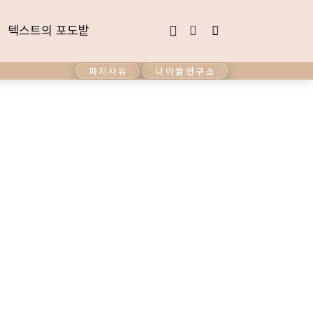
텍스트의 포도밭
텍스트의 포도밭
파지사유
나이듦연구소