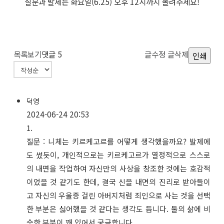
질문과 발제는 화요일(6.25) 오후 12시까지 올려주세요!
목록보기
댓글
5
글수정
글삭제
인쇄
덕영
2024-06-24 20:53
1.
질문 : 니체는 키르케고르를 어떻게 생각했을까요? 발제에
도 썼듯이, 개인적으로는 키르케고르가 열정적으로 스스로
의 내면을 작업하여 자신만의 사상을 창조한 것에는 호감적
이었을 것 같기도 한데, 결국 신을 내면의 진리로 받아들이
고 자신의 우울증 걸린 아버지처럼 죄인으로 사는 것을 선택
한 부분은 싫어했을 것 같다는 생각도 듭니다. 둘의 삶에 비
슷한 부분이 꽤 있어서 궁금합니다.