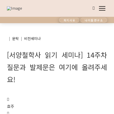
파지사유
나이듦연구소
|
|
문탁
비전세미나
[서양철학사 읽기 세미나] 14주차
질문과 발제문은 여기에 올려주세
요!
효주