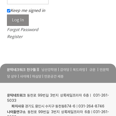
Keep me signed in
Log In
Forgot Password
Register
문탁네크워크 친구들
||
남산강학원
|
감이당
|
북드라망
|
규문
|
인문학
당 상우
|
사이재
|
하심당
|
인문공간 세종
문탁네트워크
동천로 99번길 3번지 상록제일프라자 6층ㅣ 031-261-
5033
파지사유
경기도 용인시 수지구 동천동874-6ㅣ031-264-8746
나이듦연구소
동천로 99번길 3번지 상록제일프라자 6층ㅣ031-261-