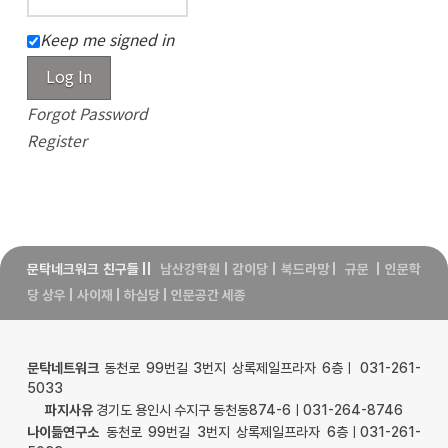
Keep me signed in
Log In
Forgot Password
Register
문탁네크워크 친구들
||
남산강학원
|
감이당
|
북드라망
|
규문
|
인문학
당 상우
|
사이재
|
하심당
|
인문공간 세종
문탁네트워크
동천로 99번길 3번지 상록제일프라자 6층ㅣ 031-261-
5033
파지사유
경기도 용인시 수지구 동천동874-6ㅣ031-264-8746
나이듦연구소
동천로 99번길 3번지 상록제일프라자 6층ㅣ031-261-