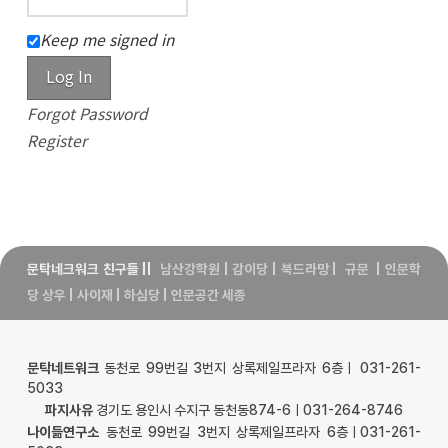
Keep me signed in
Log In
Forgot Password
Register
문탁네크워크 친구들
||
남산강학원
|
감이당
|
북드라망
|
규문
|
인문학
당 상우
|
사이재
|
하심당
|
인문공간 세종
문탁네트워크
동천로 99번길 3번지 상록제일프라자 6층ㅣ 031-261-
5033
파지사유
경기도 용인시 수지구 동천동874-6ㅣ031-264-8746
나이듦연구소
동천로 99번길 3번지 상록제일프라자 6층ㅣ031-261-