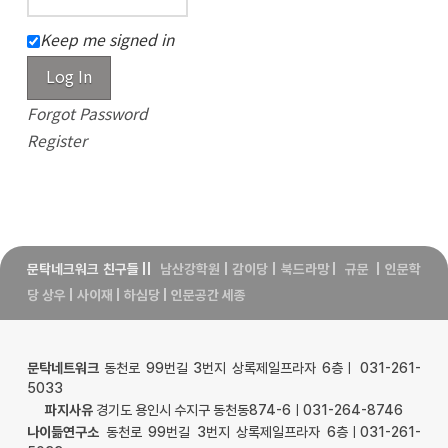
Keep me signed in
Log In
Forgot Password
Register
문탁네크워크 친구들
||
남산강학원
|
감이당
|
북드라망
|
규문
|
인문학
당 상우
|
사이재
|
하심당
|
인문공간 세종
문탁네트워크
동천로 99번길 3번지 상록제일프라자 6층ㅣ 031-261-
5033
파지사유
경기도 용인시 수지구 동천동874-6ㅣ031-264-8746
나이듦연구소
동천로 99번길 3번지 상록제일프라자 6층ㅣ031-261-