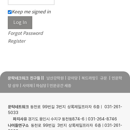
Keep me signed in
Log In
Forgot Password
Register
문탁네크워크 친구들
||
남산강학원
|
감이당
|
북드라망
|
규문
|
인문학
당 상우
|
사이재
|
하심당
|
인문공간 세종
문탁네트워크
동천로 99번길 3번지 상록제일프라자 6층ㅣ 031-261-
5033
파지사유
경기도 용인시 수지구 동천동874-6ㅣ031-264-8746
나이듦연구소
동천로 99번길 3번지 상록제일프라자 6층ㅣ031-261-