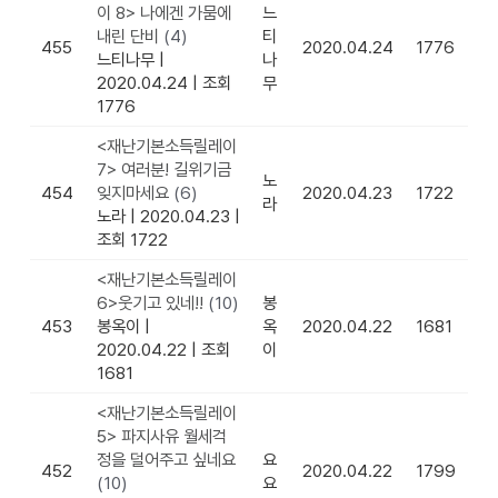
이 8> 나에겐 가뭄에
느
내린 단비
(4)
티
455
2020.04.24
1776
느티나무
|
나
2020.04.24
|
조회
무
1776
<재난기본소득릴레이
7> 여러분! 길위기금
노
454
잊지마세요
(6)
2020.04.23
1722
라
노라
|
2020.04.23
|
조회 1722
<재난기본소득릴레이
6>웃기고 있네!!
(10)
봉
453
봉옥이
|
옥
2020.04.22
1681
2020.04.22
|
조회
이
1681
<재난기본소득릴레이
5> 파지사유 월세걱
정을 덜어주고 싶네요
요
452
2020.04.22
1799
(10)
요