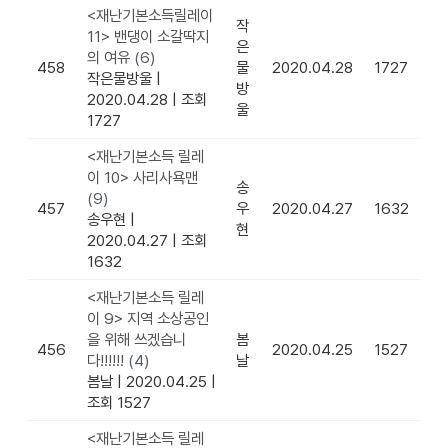
<재난기본소득릴레이
작
11> 밴댕이 소갈딱지
은
의 여유
(6)
458
물
2020.04.28
1727
작은물방울
|
방
2020.04.28
|
조회
울
1727
<재난기본소득 릴레
이 10> 사리사욕맨
송
(9)
457
우
2020.04.27
1632
송우현
|
현
2020.04.27
|
조회
1632
<재난기본소득 릴레
이 9> 지역 소상공인
을 위해 쓰겠습니
봄
456
2020.04.25
1527
다!!!!!!
(4)
날
봄날
|
2020.04.25
|
조회 1527
<재난기본소득 릴레