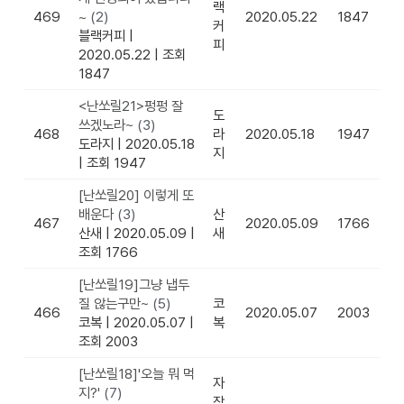
랙
469
~
(2)
2020.05.22
1847
커
블랙커피
|
피
2020.05.22
|
조회
1847
<난쏘릴21>펑펑 잘
도
쓰겠노라~
(3)
468
라
2020.05.18
1947
도라지
|
2020.05.18
지
|
조회 1947
[난쏘릴20] 이렇게 또
배운다
(3)
산
467
2020.05.09
1766
산새
|
2020.05.09
|
새
조회 1766
[난쏘릴19]그냥 냅두
질 않는구만~
(5)
코
466
2020.05.07
2003
코복
|
2020.05.07
|
복
조회 2003
[난쏘릴18]'오늘 뭐 먹
자
지?'
(7)
작