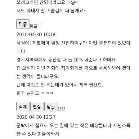
쓰려고하면 안되더라고요. >@<
저도 화내지 말고 즐겁게 써 볼게요~
답글
둥글레
2020-04-30 10:18
세상에! 제로페이 엄청 선전하더구만 이런 불편함이 있었다
니!!!
경기지역화폐도 충전할 때 늘 10% 더준다고 하데요.
전 오히려 이번 기회에 지역화폐를 앞으로 사용해봐야 겠다
는 생각이 들더라구요.
근데 이것도 안 되는데가 있어서 체크 필요함.
화가 날지도 ㅋㅋㅋ
삭제
편집
답글
요요
2020-04-30 12:27
문탁에서 집으로 오는 길에 있는 작은 매장들마다 재난소득
쓸 수 있다고 붙여놔서