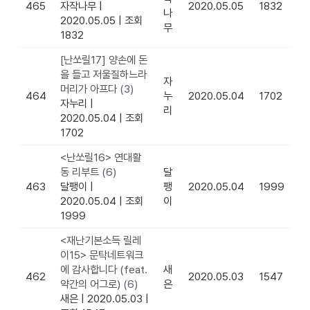
465
자작나무
|
2020.05.05
1832
나
2020.05.05
|
조회
무
1832
[난쏘릴17] 양손에 돈
을 들고 저울질하느라
자
머리가 아프다
(3)
464
누
2020.05.04
1702
자누리
|
리
2020.05.04
|
조회
1702
<난쏘릴16> 연대활
동 리부트
(6)
달
463
달팽이
|
팽
2020.05.04
1999
2020.05.04
|
조회
이
1999
<재난기본소득 릴레
이15> 문탁네트워크
에 감사합니다 (feat.
새
462
2020.05.03
1547
약간의 어그로)
(6)
은
새은
|
2020.05.03
|