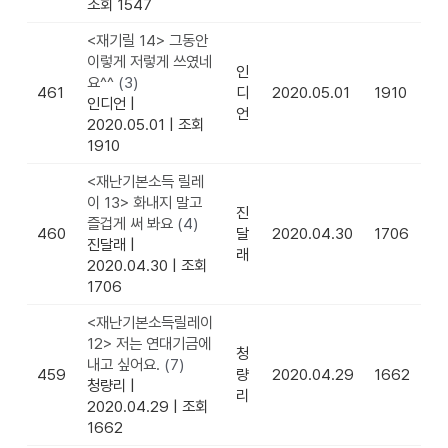
조회 1547
<재기릴 14> 그동안
이렇게 저렇게 쓰였네
인
요^^
(3)
461
디
2020.05.01
1910
인디언
|
언
2020.05.01
|
조회
1910
<재난기본소득 릴레
이 13> 화내지 말고
진
즐겁게 써 봐요
(4)
460
달
2020.04.30
1706
진달래
|
래
2020.04.30
|
조회
1706
<재난기본소득릴레이
12> 저는 연대기금에
청
내고 싶어요.
(7)
459
량
2020.04.29
1662
청량리
|
리
2020.04.29
|
조회
1662