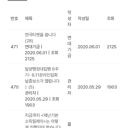
작
번호
제목
성
작성일
조회
자
연극티켓을 쏩니다
연
(28)
대
471
연대기금
|
2020.06.01
2125
기
2020.06.01
|
조회
금
2125
밀양행정대집행 6주
기- 6.11온라인집회
날좀보소가 열립니다
관
470
(5)
리
2020.05.29
1903
관리자
|
자
2020.05.29
|
조회
1903
지금까지 <재난기본
소득릴레이>는 이렇
블
게 진행되어 왔습니다