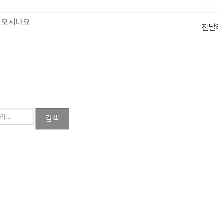
좀 오시나요
진달
검색