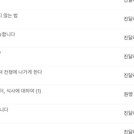
진달
지 않는 법
진달
죄송합니다
진달
?
진달
르쳐 전쟁에 나가게 한다
진달
6부터, 식사에 대하여
(1)
원영
습니다
진달
진달