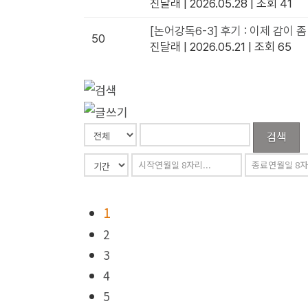
진달래
|
2026.05.28
|
조회 41
[논어강독6-3] 후기 : 이제 감이 
50
진달래
|
2026.05.21
|
조회 65
검색
1
2
3
4
5