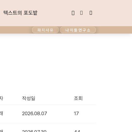
텍스트의 포도밭
텍스트의 포도밭
파지사유
나이듦연구소
자
작성일
조회
래
2026.08.07
17