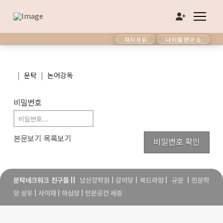
파지사유
나이듦연구소
|
|
문탁
논어강독
비밀번호
본문보기
목록보기
비밀번호 확인
문탁네크워크 친구들
||
남산강학원
|
감이당
|
북드라망
|
규문
|
인문학
당 상우
|
사이재
|
하심당
|
인문공간 세종