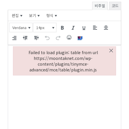
비주얼
코드
편집
보기
형식
Verdana
14px
×
Failed to load plugin: table from url
https://moontaknet.com/wp-
content/plugins/tinymce-
advanced/mce/table/plugin.min.js
Failed to load plugin: table from url https://moontakne