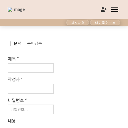
파지사유
나이듦연구소
|
|
문탁
논어강독
제목
*
작성자
*
비밀번호
*
내용