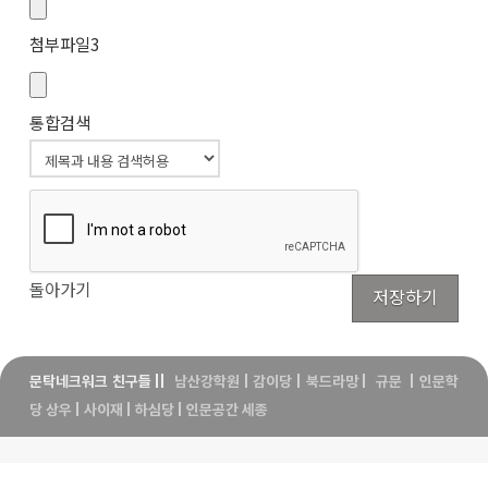
첨부파일
3
통합검색
돌아가기
저장하기
문탁네크워크 친구들
||
남산강학원
|
감이당
|
북드라망
|
규문
|
인문학
당 상우
|
사이재
|
하심당
|
인문공간 세종
문탁네트워크
동천로 99번길 3번지 상록제일프라자 6층