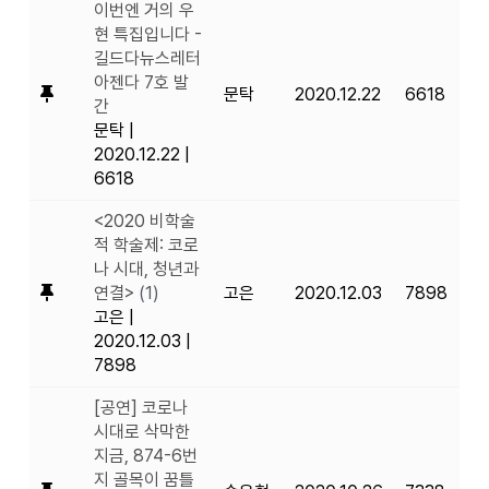
이번엔 거의 우
현 특집입니다 -
길드다뉴스레터
아젠다 7호 발
문탁
2020.12.22
6618
간
문탁
|
2020.12.22
|
6618
<2020 비학술
적 학술제: 코로
나 시대, 청년과
연결>
(1)
고은
2020.12.03
7898
고은
|
2020.12.03
|
7898
[공연] 코로나
시대로 삭막한
지금, 874-6번
지 골목이 꿈틀