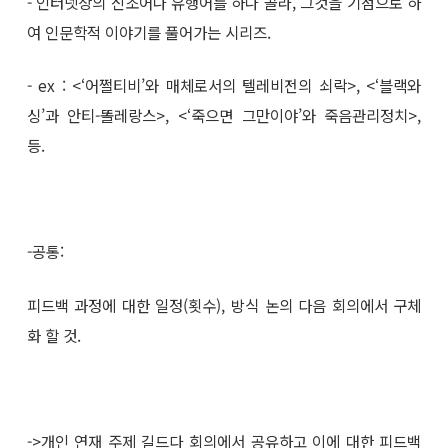
- 인터넷상의 신조어나 유행어를 하나 골라, 그것을 기점으로 하
여 인문학적 이야기를 풀어가는 시리즈.
- ex : <‘어쩔티비’와 매체로서의 텔레비전의 쇠락>, <‘블랙와
싱’과 안티-똘레랑스>, <‘죽으면 그만이야’와 죽음관리정치>,
등.
-공통:
피드백 과정에 대한 일정(횟수), 방식 논의 다음 회의에서 구체
화 할 것.
->개인 연재 주제 길드다 회의에서 공유하고 이에 대한 피드백