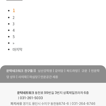
1
2
3
4
5
»
마지막
문탁네크워크 친구들
||
남산강학원
|
감이당
|
북드라망
|
규문
|
인문학
당 상우
|
사이재
|
하심당
|
인문공간 세종
문탁네트워크
동천로 99번길 3번지 상록제일프라자 6층
ㅣ031-261-5033
파지사유
경기도 용인시 수지구 동천동874-6ㅣ031-264-8746