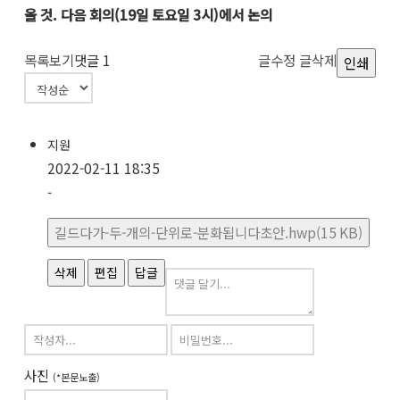
올 것.
다음 회의
(19
일 토요일
3
시
)
에서 논의
목록보기
댓글
1
글수정
글삭제
인쇄
지원
2022-02-11 18:35
-
길드다가-두-개의-단위로-분화됩니다초안.hwp(15 KB)
삭제
편집
답글
사진
(*본문노출)