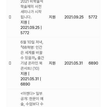
2021 비학술적
학술제의 사전
세미나가 시작
됩니다.
지원
2021.09.25
5772
지원
|
2021.09.25
|
5772
6월 10일 저녁,
『68혁명: 인간
은 세계를 바꿀
수 있을까』 출간
기념 온라인 북
지원
2021.05.31
6890
콘서트!
(10)
지원
|
2021.05.31
|
6890
<아젠다> 일부
공개: 한문이 예
술, 수업보다 수