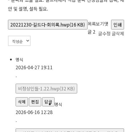
안 및 설명, 설득 필요.
목록보기
댓
20221230-길드다-회의록.hwp(16 KB)
인쇄
글
2
글수정
글삭제
명식
2026-04-27 19:11
.
비정상인들-1.22.hwp(32 KB)
삭제
편집
답글
명식
2026-06-16 12:28
.