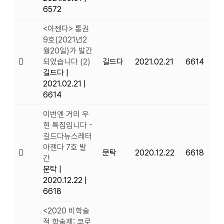
6572
<아젠다> 통권
9호(2021년2
월20일)가 발간
되었습니다
(2)
길드다
2021.02.21
6614
길드다
|
2021.02.21
|
6614
이번엔 거의 우
현 특집입니다 -
길드다뉴스레터
아젠다 7호 발
문탁
2020.12.22
6618
간
문탁
|
2020.12.22
|
6618
<2020 비학술
적 학술제: 코로