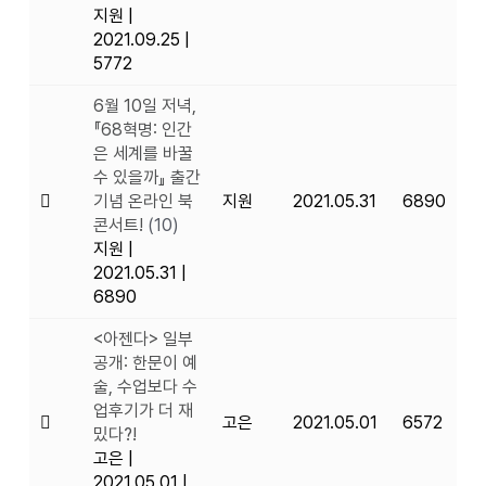
지원
|
2021.09.25
|
5772
6월 10일 저녁,
『68혁명: 인간
은 세계를 바꿀
수 있을까』 출간
기념 온라인 북
지원
2021.05.31
6890
콘서트!
(10)
지원
|
2021.05.31
|
6890
<아젠다> 일부
공개: 한문이 예
술, 수업보다 수
업후기가 더 재
고은
2021.05.01
6572
밌다?!
고은
|
2021.05.01
|