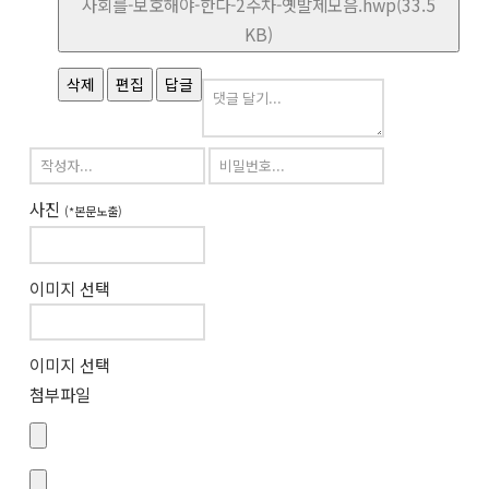
사회를-보호해야-한다-2주차-옛발제모음.hwp(33.5
KB)
삭제
편집
답글
사진
(*본문노출)
이미지 선택
이미지 선택
첨부파일