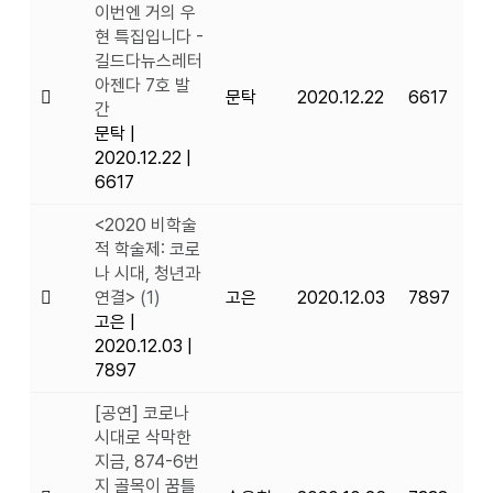
이번엔 거의 우
현 특집입니다 -
길드다뉴스레터
아젠다 7호 발
문탁
2020.12.22
6617
간
문탁
|
2020.12.22
|
6617
<2020 비학술
적 학술제: 코로
나 시대, 청년과
연결>
(1)
고은
2020.12.03
7897
고은
|
2020.12.03
|
7897
[공연] 코로나
시대로 삭막한
지금, 874-6번
지 골목이 꿈틀