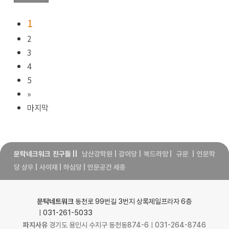
1
2
3
4
5
»
마지막
문탁네크워크 친구들
||
남산강학원
|
감이당
|
북드라망
|
규문
|
인문학
당 상우
|
사이재
|
하심당
|
인문공간 세종
문탁네트워크
동천로 99번길 3번지 상록제일프라자 6층
ㅣ031-261-5033
파지사유
경기도 용인시 수지구 동천동874-6ㅣ031-264-8746