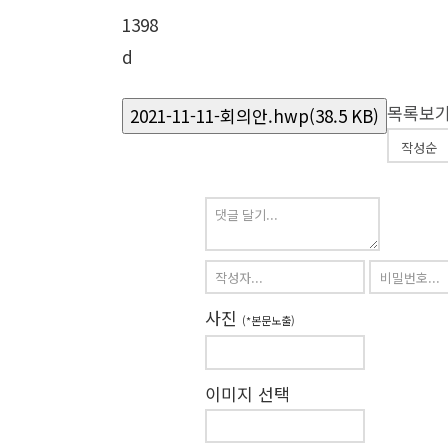
1398
d
목록보
2021-11-11-회의안.hwp(38.5 KB)
사진
(*본문노출)
이미지 선택