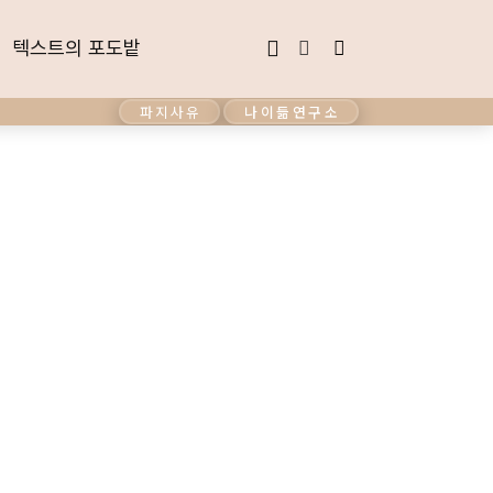
텍스트의 포도밭
텍스트의 포도밭
파지사유
나이듦연구소