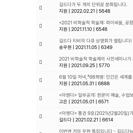
길드다가 두 개의 단위로 분화됩니다.
지원
|
2022.02.21
|
5648
<2021 비학술적 학술제: 파이싸움, 공
지원
|
2021.11.10
|
6548
길드다 티비의 다큐 상영회가 열립니다!
송우현
|
2021.11.05
|
6349
2021 비학술적 학술제의 사전세미나가
지원
|
2021.09.25
|
5770
6월 10일 저녁,『68혁명: 인간은 세계
지원
|
2021.05.31
|
6888
<아젠다> 일부공개: 한문이 예술, 수업
고은
|
2021.05.01
|
6571
<아젠다> 통권 9호(2021년2월20일
길드다
|
2021.02.21
|
6614
이번엔 거의 우현 특집입니다 - 길드다