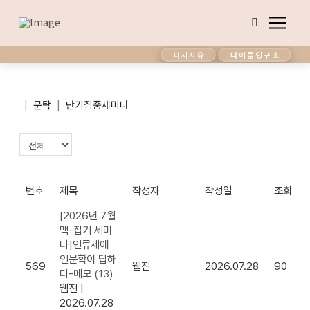
파지사유
나이듦연구소
|
|
문탁
단기집중세미나
번호
제목
작성자
작성일
조회
[2026년 7월
맥-잡기 세미
나]인류세에
인문학이 답하
569
웹진
2026.07.28
90
다-메모
(13)
웹진
|
2026.07.28