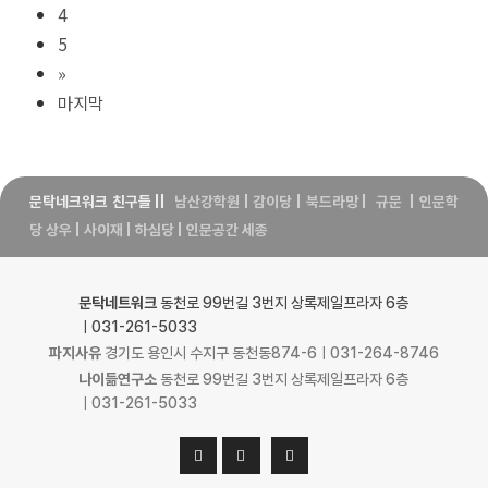
4
5
»
마지막
문탁네크워크 친구들
||
남산강학원
|
감이당
|
북드라망
|
규문
|
인문학
당 상우
|
사이재
|
하심당
|
인문공간 세종
문탁네트워크
동천로 99번길 3번지 상록제일프라자 6층
ㅣ031-261-5033
파지사유
경기도 용인시 수지구 동천동874-6ㅣ031-264-8746
나이듦연구소
동천로 99번길 3번지 상록제일프라자 6층
ㅣ031-261-5033