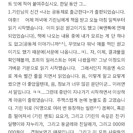
트 잇에 적어 붙여주십시오. 한달 동안 그...
1.기린님의 신간 <나는 공동체로 출근한다>가 출판되었습니다.
야홋!! 어제 저녁에 기린님에게 책을 받고 오늘 아침 일찍부터
읽기 시작했습니다. 이미 읽은 원고이기도 했고 (북앤톡에 연재
되었었습니다), 책에 나오는 내용 중에 내가 모르는 게 단 하나
도 없고(공동체 이야기니까^^), 무엇보다 워낙 애를 먹인 원고
이기도 했기 때문에(서문에 나옵니다...ㅋ).. 자, 이제, 결과물을
확인해볼까, 초희의 일러스트는 어찌 나왔을까? 그냥 이정도의
가벼운 기분으로 읽기 시작했습니다. 그래서인지 처음엔 속으
로 계속 빨간 줄을 치면서 읽었습니다. 음, 이렇게 말고 요렇게
썼으면 더 좋았을텐데, 음, 정보가 너무 많은 문단이군... 이러면
서 말입니다. ㅋㅋ....그런데 중반이 지나가기 시작하면서 이상하
게 마음이 출렁댔습니다. 주책스럽게 눈에 눈물도 좀 고였습니
다. 기린 뒤로 (익명으로 여러 번 등장하는 빌런^^) 겸목이, 혹은
좀 떨어져서 (기린 멘토) 요요가, 그리고 (기린의 속깊은 친구)
달팽이와 자누리가, 그리고 둥글레와 진달래가, 그리고 000와
000들이.... 겹쳐보였기 때문입니다. 그리고 이 모든 사람들의