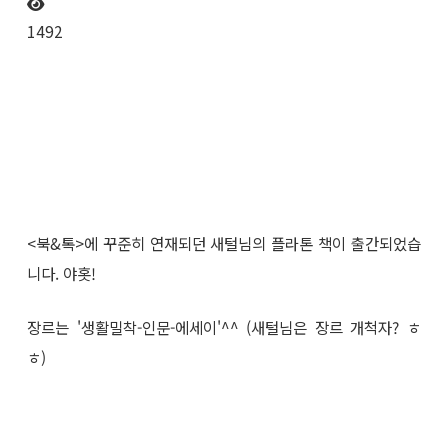
1492
<북&톡>에 꾸준히 연재되던 새털님의 플라톤 책이 출간되었습
니다. 야홋!
장르는 '생활밀착-인문-에세이'^^ (새털님은 장르 개척자? ㅎ
ㅎ)