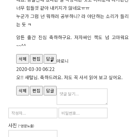
너무 힘들것 같아 내키지가 않네요ㅠㅠ
누군가 그럼 넌 뭐하러 공부하니? 라 야단하는 소리가 들리
는 듯 ㅋ
암튼 출간 진심 축하하구요. 저자싸인 책도 넘 고마워요
~~^^
삭제
편집
답글
마로니
2020-03-30 06:22
오!! 새털님. 축하드려요. 저도 꼭 사서 읽어 보고 싶어요.
삭제
편집
답글
사진
(*본문노출)