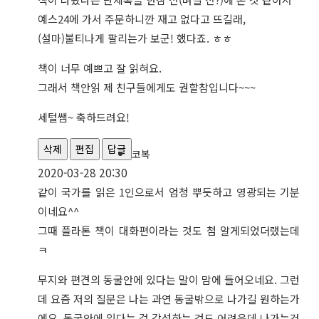
예스24에 가서 주문하니깐 재고 없다고 뜨길래,
(설마)불티나게 팔리는가 보군! 했다죠. ㅎㅎ
책이 너무 예쁘고 잘 읽혀요.
그래서 책안읽 제 친구들에게도 권할참입니다~~~
세털쌤~ 축하드려요!
삭제
편집
답글
코복
2020-03-28 20:30
같이 국가를 읽은 1인으로서 엄청 뿌듯하고 영광되는 기분
이네요^^
그때 플라톤 책이 대화편이라는 것도 첨 알게되었더랬는데
ㅋ
무지와 편견의 동굴안에 있다는 말이 맘에 들어오네요. 그런
데 요즘 저의 질문은 나는 과연 동굴밖으로 나가길 원하는가
에요. 동굴안에 있다는 걸 각성하는 것도 어려운데 나가는건