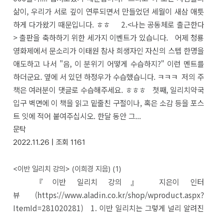
삶이, 우리가 서로 깊이 연루되면서 만들었던 세월이 새삼 애틋
하게 다가왔기 때문입니다. ㅎㅎ 2.<나는 공동체로 출근한다
> 출판을 축하하기 위한 세가지 이벤트가 있습니다. 어제 청룡
영화제에서 문소리가 이태원 참사 희생자인 자신의 스텝 한명을
애도하고 나서 "음, 이 분위기 어떻게 수습하지?" 이런 멘트를
하더군요. 옆에 서 있던 하정우가 수습했습니다. ㅋㅋㅋ 저의 주
책은 여러분이 댓글로 수습해주세요. ㅎㅎㅎ 첫째, 일리치약국
입구 벽면에 이 책을 읽고 밑줄친 구절이나, 혹은 소감 등을 포스
트 잇에 적어 붙여주십시오. 한달 동안 그...
문탁
2022.11.26 |
조회
1161
<이반 일리치 강의> (이희경 지음)
(1)
『이반 일리치 강의』 지은이 인터
뷰 (https://www.aladin.co.kr/shop/wproduct.aspx?
ItemId=281020281) 1. 이반 일리치는 그렇게 널리 알려진