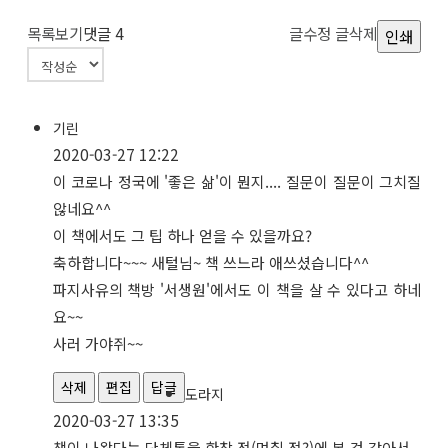
목록보기
댓글
4
글수정
글삭제
인쇄
기린
2020-03-27 12:22
이 코로나 정국에 '좋은 삶'이 뭔지.... 질문이 질문이 그치질
않네요^^
이 책에서도 그 팁 하나 얻을 수 있을까요?
축하합니다~~~ 새털님~ 책 쓰느라 애쓰셨습니다^^
파지사유의 책방 '서생원'에서도 이 책을 살 수 있다고 하네
요~~
사러 가야쥐~~
삭제
편집
답글
도라지
2020-03-27 13:35
책이 나왔다는 단체톡을 한참 전(며칠 전?)에 본 것 같아서