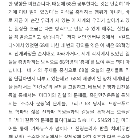
한 영향을 미쳤습니다. 때문에 68을 공부한다는 것은 단순히 ‘과
거에 이런 일이 있었다’는 지식을 축적하는 행위가 아니라, 바
로 지금 이 순간 우리가 서 있는 이 세계와 우리가 살아가고 있
는 일상을 조금은 다른 방식으로 만날 수 있게 해주는 실천임
을 꼭 말씀드리고 싶습니다.” - 저자 서면 인터뷰 중에서 <길드
다>에서 있었던 68에 대한 네 번의 강의를 엮은 이 책은 68혁명
의 전개과정을 순서대로 따라가거나, 세계 각지에서 있었던 일
들을 총망라하는 방식으로 68혁명의 ‘총체’를 보여 주는 책이 아
닙니다. 네 개의 주제를 중심으로 68을 오늘의 문제들로 직
접 연결하면서 다루고 있는데요. 68의 배경이 된 양차 세계대전
을 통해서는 ‘인간성’의 문제를 고찰하고, 베트남 전쟁과 반전운
동을 통해서는 ‘미디어와 진실’의 문제를, 흑인민권운동을 통해
서는 ‘소수자 운동’의 문제를, 그리고 68 당시의 프랑크푸르
트 학파와 젊은 신좌파 학생들과의 갈등을 통해서는 오늘날
의 ‘세대 갈등’의 문제를 들여다보고 있습니다. SNS와 1인 미디
어를 통해 가짜뉴스가 넘쳐나고 진영논리가 판을 치며(두번
째 강의), 소수자 운동에서는 정체성에 대한 강조가 다른 소수자