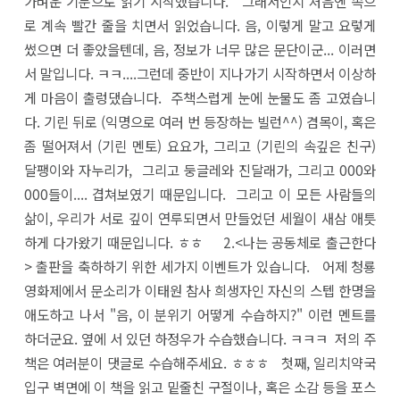
가벼운 기분으로 읽기 시작했습니다. 그래서인지 처음엔 속으
로 계속 빨간 줄을 치면서 읽었습니다. 음, 이렇게 말고 요렇게
썼으면 더 좋았을텐데, 음, 정보가 너무 많은 문단이군... 이러면
서 말입니다. ㅋㅋ....그런데 중반이 지나가기 시작하면서 이상하
게 마음이 출렁댔습니다. 주책스럽게 눈에 눈물도 좀 고였습니
다. 기린 뒤로 (익명으로 여러 번 등장하는 빌런^^) 겸목이, 혹은
좀 떨어져서 (기린 멘토) 요요가, 그리고 (기린의 속깊은 친구)
달팽이와 자누리가, 그리고 둥글레와 진달래가, 그리고 000와
000들이.... 겹쳐보였기 때문입니다. 그리고 이 모든 사람들의
삶이, 우리가 서로 깊이 연루되면서 만들었던 세월이 새삼 애틋
하게 다가왔기 때문입니다. ㅎㅎ 2.<나는 공동체로 출근한다
> 출판을 축하하기 위한 세가지 이벤트가 있습니다. 어제 청룡
영화제에서 문소리가 이태원 참사 희생자인 자신의 스텝 한명을
애도하고 나서 "음, 이 분위기 어떻게 수습하지?" 이런 멘트를
하더군요. 옆에 서 있던 하정우가 수습했습니다. ㅋㅋㅋ 저의 주
책은 여러분이 댓글로 수습해주세요. ㅎㅎㅎ 첫째, 일리치약국
입구 벽면에 이 책을 읽고 밑줄친 구절이나, 혹은 소감 등을 포스