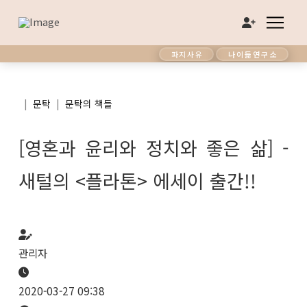
파지사유
나이듦연구소
|
|
문탁
문탁의 책들
[영혼과 윤리와 정치와 좋은 삶] -
새털의 <플라톤> 에세이 출간!!
관리자
2020-03-27 09:38