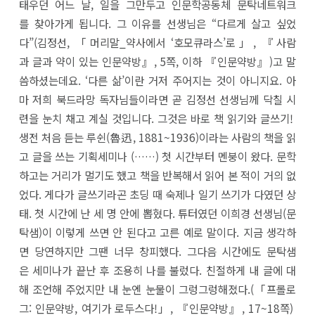
태우던 어느 날, 일을 그만두고 인문학공동체 문탁네트워크
를 찾아가게 됩니다. 그 이유를 선생님은 “다르게 살고 싶었
다”(김정선, 「머리말_약사에서 ‘호모큐라스’로」, 『사람
과 글과 약이 있는 인문약방』, 5쪽, 이하 『인문약방』)고 말
씀하셨는데요. ‘다른 삶’이란 거저 주어지는 것이 아니지요. 아
마 저희 북드라망 독자님들이라면 곧 김정선 선생님께 닥칠 시
련을 눈치 채고 계실 것입니다. 그것은 바로 책 읽기와 글쓰기!
생전 처음 듣는 루쉰(魯迅, 1881~1936)이라는 사람의 책을 읽
고 글을 쓰는 기획세미나 (……) 첫 시간부터 멘붕이 왔다. 문학
하고는 거리가 멀기도 했고 책을 반복해서 읽어 본 적이 거의 없
었다. 게다가 글쓰기라곤 초딩 때 숙제나 일기 쓰기가 다였던 상
태. 첫 시간에 난 세 명 안에 뽑혔다. 튜터였던 이희경 선생님(문
탁샘)이 이렇게 쓰면 안 된다고 고른 예로 말이다. 지금 생각하
면 당연하지만 그땐 너무 창피했다. 그다음 시간에도 문탁샘
은 세미나가 끝난 후 조용히 나를 불렀다. 친절하게 내 글에 대
해 조언해 주었지만 내 눈엔 눈물이 그렁그렁해졌다.(「프롤로
그: 인문약방, 여기가 로두스다!」, 『인문약방』, 17~18쪽)