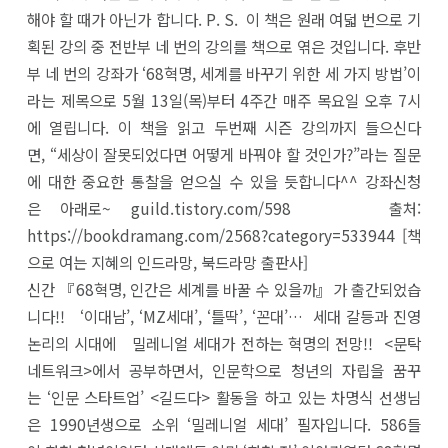
해야 할 때가 아닌가 합니다. P. S. 이 책은 원래 여덟 번으로 기
획된 강의 중 전반부 네 번의 강의를 책으로 엮은 것입니다. 후반
부 네 번의 강좌가 ‘68혁명, 세계를 바꾸기 위한 세 가지 방법’이
라는 제목으로 5월 13일(목)부터 4주간 매주 목요일 오후 7시
에 열립니다. 이 책을 읽고 두번째 시즌 강의까지 들으신다
면, “세상이 잘못되었다면 어떻게 바꿔야 할 것인가?”라는 질문
에 대한 중요한 통찰을 얻으실 수 있을 듯합니다^^ 강좌신청
은 아래로~ guild.tistory.com/598 출처:
https://bookdramang.com/2568?category=533944 [책
으로 여는 지혜의 인드라망, 북드라망 출판사]
신간 『68혁명, 인간은 세계를 바꿀 수 있을까』가 출간되었습
니다!! ‘이대남’, ‘MZ세대’, ‘틀딱’, ‘꼰대’… 세대 갈등과 진영
논리의 시대에 밀레니얼 세대가 전하는 혁명의 전망!! <문탁
네트워크>에서 공부하면서, 인문학으로 청년의 자립을 꿈꾸
는 ‘인문 스타트업’ <길드다> 활동을 하고 있는 차명식 선생님
은 1990년생으로 소위 ‘밀레니얼 세대’ 필자입니다. 586들