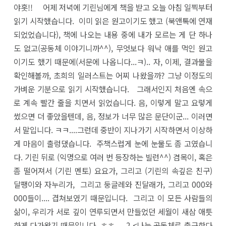
야홋!! 어제 저녁에 기린님에게 책을 받고 오늘 아침 일찍부터
읽기 시작했습니다. 이미 읽은 원고이기도 했고 (북앤톡에 연재
되었었습니다), 책에 나오는 내용 중에 내가 모르는 게 단 하나
도 없고(공동체 이야기니까^^), 무엇보다 워낙 애를 먹인 원고
이기도 했기 때문에(서문에 나옵니다...ㅋ).. 자, 이제, 결과물을
확인해볼까, 초희의 일러스트는 어찌 나왔을까? 그냥 이정도의
가벼운 기분으로 읽기 시작했습니다. 그래서인지 처음엔 속으
로 계속 빨간 줄을 치면서 읽었습니다. 음, 이렇게 말고 요렇게
썼으면 더 좋았을텐데, 음, 정보가 너무 많은 문단이군... 이러면
서 말입니다. ㅋㅋ....그런데 중반이 지나가기 시작하면서 이상하
게 마음이 출렁댔습니다. 주책스럽게 눈에 눈물도 좀 고였습니
다. 기린 뒤로 (익명으로 여러 번 등장하는 빌런^^) 겸목이, 혹은
좀 떨어져서 (기린 멘토) 요요가, 그리고 (기린의 속깊은 친구)
달팽이와 자누리가, 그리고 둥글레와 진달래가, 그리고 000와
000들이.... 겹쳐보였기 때문입니다. 그리고 이 모든 사람들의
삶이, 우리가 서로 깊이 연루되면서 만들었던 세월이 새삼 애틋
하게 다가왔기 때문입니다. ㅎㅎ 2.<나는 공동체로 출근한다