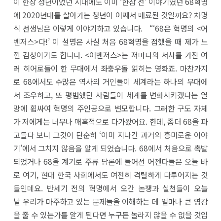
이 한창 청년이었던 시대에도 이미 ‘한참 전’ 이야기였던 68혁명
에 2020년대를 살아가는 청년이 어째서 매료된 것일까요? 차명
식 선생님은 이렇게 이야기하고 있습니다. “‘68은 혁명의 <어
벤저스>다!’ 이 설명은 사실 처음 68혁명을 접했을 때 제가 느
낀 감상이기도 합니다. <어벤저스>는 저마다의 서사를 가진 여
러 히어로들이 한 무대에서 좌충우돌 얽히는 영화죠. 마찬가지
로 68에서도 수많은 역사의 거인들이 세계라는 하나의 무대에
서 조우하고, 또 평범했던 사람들이 세계를 변화시키겠다는 열
망에 휩싸여 혁명의 주인공으로 변모합니다. 그러한 구도 자체
가 저에게는 너무나 매혹적으로 다가왔어요. 한데, 좀더 68을 파
고들다 보니 그것이 단순히 ‘이미 지나간 과거의 흥미로운 이야
기’에서 그치지 않음을 알게 되었습니다. 68에서 처음으로 촉발
되었거나 68을 계기로 주류 담론에 들어선 어젠다들은 오늘 바
로 여기, 현대 한국 사회에서도 여전히 격렬하게 다루어지는 것
들인데요. 반세기 전의 혁명에서 오간 논쟁과 실천들이 오늘
날 우리가 마주하고 있는 문제들을 이해하는 데 얼마나 큰 영감
을 줄 수 있는가를 알게 된다면 누구든 놀라지 않을 수 없을 것입