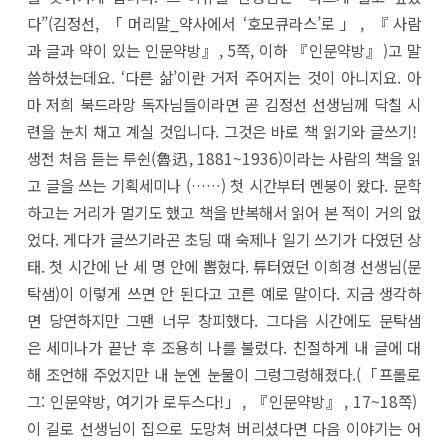
다”(김정선, 「머리말_약사에서 ‘호모큐라스’로」, 『사람
과 글과 약이 있는 인문약방』, 5쪽, 이하 『인문약방』)고 말
씀하셨는데요. ‘다른 삶’이란 거저 주어지는 것이 아니지요. 아
마 저희 북드라망 독자님들이라면 곧 김정선 선생님께 닥칠 시
련을 눈치 채고 계실 것입니다. 그것은 바로 책 읽기와 글쓰기!
생전 처음 듣는 루쉰(魯迅, 1881~1936)이라는 사람의 책을 읽
고 글을 쓰는 기획세미나 (……) 첫 시간부터 멘붕이 왔다. 문학
하고는 거리가 멀기도 했고 책을 반복해서 읽어 본 적이 거의 없
었다. 게다가 글쓰기라곤 초딩 때 숙제나 일기 쓰기가 다였던 상
태. 첫 시간에 난 세 명 안에 뽑혔다. 튜터였던 이희경 선생님(문
탁샘)이 이렇게 쓰면 안 된다고 고른 예로 말이다. 지금 생각하
면 당연하지만 그땐 너무 창피했다. 그다음 시간에도 문탁샘
은 세미나가 끝난 후 조용히 나를 불렀다. 친절하게 내 글에 대
해 조언해 주었지만 내 눈엔 눈물이 그렁그렁해졌다.(「프롤로
그: 인문약방, 여기가 로두스다!」, 『인문약방』, 17~18쪽)
이 길로 선생님이 집으로 도망쳐 버리셨다면 다음 이야기는 어