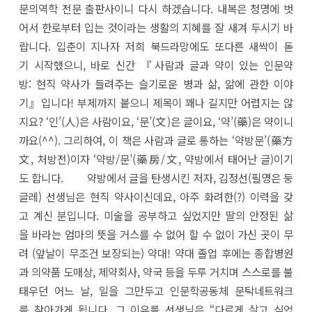
문의역학 전문 출판사이니 다시 하겠습니다. 내복은 청명에 벗
어서 한로부터 입는 것이라는 생활의 지혜를 잘 새겨 두시기 바
랍니다. 입춘이 지나자 저희 북드라망에도 또다른 새싹이 돋
기 시작했으니, 바로 신간 『사람과 글과 약이 있는 인문약
방: 현직 약사가 들려주는 슬기로운 병과 삶, 앎에 관한 이야
기』입니다! 부제까지 붙으니 제목이 꽤나 길지만 어렵지는 않
지요? ‘인’(人)은 사람이요, ‘문’(文)은 글이요, ‘약’(藥)은 약이니
까요(^^). 그리하여, 이 책은 사람과 글로 통하는 ‘약방문’(藥方
文, 처방전)이자 ‘약방/문’(藥房/文, 약방에서 태어난 글)이기
도 합니다. 약방에서 글을 탄생시킨 저자, 김정선(필명은 둥
글레) 선생님은 현직 약사이신데요, 아주 화려한(?) 이력을 갖
고 계신 분입니다. 미술을 공부하고 싶었지만 딸의 안정된 삶
을 바라는 엄마의 뜻을 거스를 수 없어 할 수 없이 가신 곳이 무
려 (앞날이 무조건 보장되는) 약대! 약대 졸업 후에는 종합병원
과 의약품 도매상, 제약회사, 약국 등을 두루 거치며 스스로를 불
태우던 어느 날, 일을 그만두고 인문학공동체 문탁네트워크
를 찾아가게 됩니다. 그 이유를 선생님은 “다르게 살고 싶었