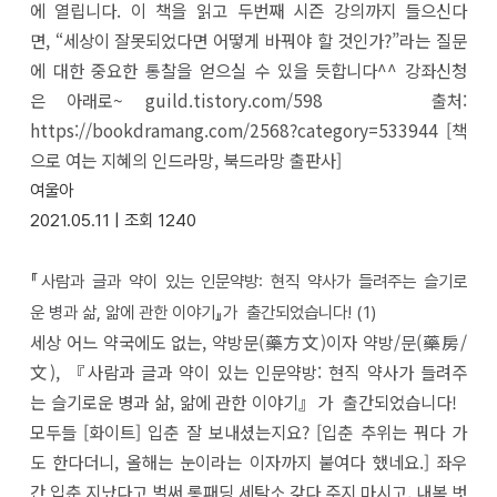
에 열립니다. 이 책을 읽고 두번째 시즌 강의까지 들으신다
면, “세상이 잘못되었다면 어떻게 바꿔야 할 것인가?”라는 질문
에 대한 중요한 통찰을 얻으실 수 있을 듯합니다^^ 강좌신청
은 아래로~ guild.tistory.com/598 출처:
https://bookdramang.com/2568?category=533944 [책
으로 여는 지혜의 인드라망, 북드라망 출판사]
여울아
2021.05.11 |
조회
1240
『사람과 글과 약이 있는 인문약방: 현직 약사가 들려주는 슬기로
운 병과 삶, 앎에 관한 이야기』가 출간되었습니다!
(1)
세상 어느 약국에도 없는, 약방문(藥方文)이자 약방/문(藥房/
文), 『사람과 글과 약이 있는 인문약방: 현직 약사가 들려주
는 슬기로운 병과 삶, 앎에 관한 이야기』가 출간되었습니다!
모두들 [화이트] 입춘 잘 보내셨는지요? [입춘 추위는 꿔다 가
도 한다더니, 올해는 눈이라는 이자까지 붙여다 했네요.] 좌우
간 입춘 지났다고 벌써 롱패딩 세탁소 갖다 주지 마시고, 내복 벗