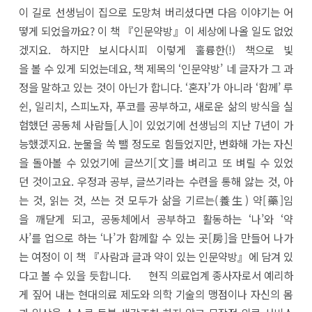
이 길로 선생님이 집으로 도망쳐 버리셨다면 다음 이야기는 어
떻게 되었을까요? 이 책 『인문약방』이 세상에 나올 일도 없었
겠지요. 하지만 보시다시피 이렇게 훌륭한(!) 책으로 빛
을 볼 수 있게 되었는데요, 책 제목의 ‘인문약방’ 네 글자가 그 과
정을 말하고 있는 것이 아닌가 합니다. ‘혼자’가 아니라 ‘함께’ 루
쉰, 일리치, 스피노자, 푸코를 공부하고, 새로운 삶의 방식을 실
험했던 공동체 사람들[人]이 있었기에 선생님의 지난 7년이 가
능했겠지요. 눈물을 쏙 뺄 정도로 힘들었지만, 변화해 가는 자신
을 돌아볼 수 있었기에 글쓰기[文]를 벼리고 또 벼릴 수 있었
던 것이고요. 우정과 공부, 글쓰기라는 수련을 통해 앓는 것, 아
는 것, 읽는 것, 쓰는 것 모두가 삶을 기르는(養生) 약[藥]임
을 깨닫게 되고, 공동체에서 공부하고 활동하는 ‘나’와 ‘약
사’를 업으로 하는 ‘나’가 함께할 수 있는 곳[房]을 만들어 나가
는 여정이 이 책 『사람과 글과 약이 있는 인문약방』에 담겨 있
다고 볼 수 있을 듯합니다. 현직 의료업계 종사자로서 예리하
게 짚어 내는 현대의료 제도와 의학 기술의 맹점이나 자신의 몸