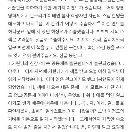
> 출판을 축하하기 위한 세가지 이벤트가 있습니다. 어제 청룡
영화제에서 문소리가 이태원 참사 희생자인 자신의 스텝 한명을
애도하고 나서 "음, 이 분위기 어떻게 수습하지?" 이런 멘트를
하더군요. 옆에 서 있던 하정우가 수습했습니다. ㅋㅋㅋ 저의 주
책은 여러분이 댓글로 수습해주세요. ㅎㅎㅎ 첫째, 일리치약국
입구 벽면에 이 책을 읽고 밑줄친 구절이나, 혹은 소감 등을 포스
트 잇에 적어 붙여주십시오. 한달 동안 그...
1.기린님의 신간 <나는 공동체로 출근한다>가 출판되었습니다.
야홋!! 어제 저녁에 기린님에게 책을 받고 오늘 아침 일찍부터
읽기 시작했습니다. 이미 읽은 원고이기도 했고 (북앤톡에 연재
되었었습니다), 책에 나오는 내용 중에 내가 모르는 게 단 하나
도 없고(공동체 이야기니까^^), 무엇보다 워낙 애를 먹인 원고
이기도 했기 때문에(서문에 나옵니다...ㅋ).. 자, 이제, 결과물을
확인해볼까, 초희의 일러스트는 어찌 나왔을까? 그냥 이정도의
가벼운 기분으로 읽기 시작했습니다. 그래서인지 처음엔 속으
로 계속 빨간 줄을 치면서 읽었습니다. 음, 이렇게 말고 요렇게