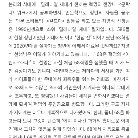
논리의 시대에 밀레니얼 세대가 전하는 혁명의 전망!! <문탁
네트워크>에서 공부하면서, 인문학으로 청년의 자립을 꿈꾸
는 ‘인문 스타트업’ <길드다> 활동을 하고 있는 차명식 선생님
은 1990년생으로 소위 ‘밀레니얼 세대’ 필자입니다. 586들
이 한창 청년이었던 시대에도 이미 ‘한참 전’ 이야기였던 68혁명
에 2020년대를 살아가는 청년이 어째서 매료된 것일까요? 차명
식 선생님은 이렇게 이야기하고 있습니다. “‘68은 혁명의 <어
벤저스>다!’ 이 설명은 사실 처음 68혁명을 접했을 때 제가 느
낀 감상이기도 합니다. <어벤저스>는 저마다의 서사를 가진 여
러 히어로들이 한 무대에서 좌충우돌 얽히는 영화죠. 마찬가지
로 68에서도 수많은 역사의 거인들이 세계라는 하나의 무대에
서 조우하고, 또 평범했던 사람들이 세계를 변화시키겠다는 열
망에 휩싸여 혁명의 주인공으로 변모합니다. 그러한 구도 자체
가 저에게는 너무나 매혹적으로 다가왔어요. 한데, 좀더 68을 파
고들다 보니 그것이 단순히 ‘이미 지나간 과거의 흥미로운 이야
기’에서 그치지 않음을 알게 되었습니다. 68에서 처음으로 촉발
되었거나 68을 계기로 주류 담론에 들어선 어젠다들은 오늘 바