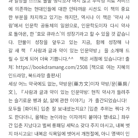
과 일상을 스스로 돌볼 생각조차 하지 않고 무작정 의료 서비스
에 의존하는 현대인들에 대한 안타까운 시선도 이 책의 중요
한 부분을 차지하고 있기는 하지만, 역시나 이 책은 ‘약사 사
람’에서 인문학 공동체의 일원으로, 인문학도이자 다시 약사
로 돌아온, 한 ‘호모 큐라스’의 성장기라고 할 수 있을 것 같습니
다. 만물이 성장을 앞두고 있는 지금, 함께 성장해 나
갈 새 책 『사람과 글과 약이 있는 인문약방』을 소개해 드
릴 수 있게 되어 더욱 기쁩니다.^^ 책은 서점에 있습니다!! 출
처: https://bookdramang.com/2508 [책으로 여는 지혜의
인드라망, 북드라망 출판사]
세상 어느 약국에도 없는, 약방문(藥方文)이자 약방/문(藥房/
文), 『사람과 글과 약이 있는 인문약방: 현직 약사가 들려주
는 슬기로운 병과 삶, 앎에 관한 이야기』가 출간되었습니다!
모두들 [화이트] 입춘 잘 보내셨는지요? [입춘 추위는 꿔다 가
도 한다더니, 올해는 눈이라는 이자까지 붙여다 했네요.] 좌우
간 입춘 지났다고 벌써 롱패딩 세탁소 갖다 주지 마시고, 내복 벗
지 마시고요! 내복은 식목일에 벗어서 개천절에, 아니 명색이 인