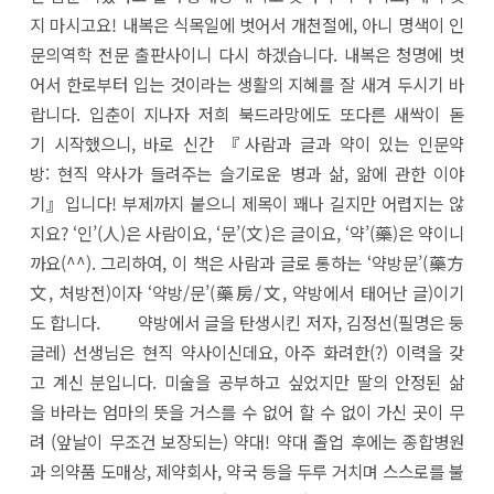
지 마시고요! 내복은 식목일에 벗어서 개천절에, 아니 명색이 인
문의역학 전문 출판사이니 다시 하겠습니다. 내복은 청명에 벗
어서 한로부터 입는 것이라는 생활의 지혜를 잘 새겨 두시기 바
랍니다. 입춘이 지나자 저희 북드라망에도 또다른 새싹이 돋
기 시작했으니, 바로 신간 『사람과 글과 약이 있는 인문약
방: 현직 약사가 들려주는 슬기로운 병과 삶, 앎에 관한 이야
기』입니다! 부제까지 붙으니 제목이 꽤나 길지만 어렵지는 않
지요? ‘인’(人)은 사람이요, ‘문’(文)은 글이요, ‘약’(藥)은 약이니
까요(^^). 그리하여, 이 책은 사람과 글로 통하는 ‘약방문’(藥方
文, 처방전)이자 ‘약방/문’(藥房/文, 약방에서 태어난 글)이기
도 합니다. 약방에서 글을 탄생시킨 저자, 김정선(필명은 둥
글레) 선생님은 현직 약사이신데요, 아주 화려한(?) 이력을 갖
고 계신 분입니다. 미술을 공부하고 싶었지만 딸의 안정된 삶
을 바라는 엄마의 뜻을 거스를 수 없어 할 수 없이 가신 곳이 무
려 (앞날이 무조건 보장되는) 약대! 약대 졸업 후에는 종합병원
과 의약품 도매상, 제약회사, 약국 등을 두루 거치며 스스로를 불