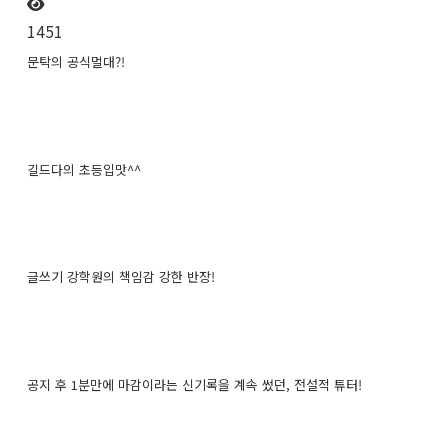
1451
문탁의 공식멀대?!
길드다의 초등입맛^^
글쓰기 강학원의 책임감 강한 반장!
공지 후 1분만에 마감이라는 신기록을 계속 썼던, 전설적 튜터!