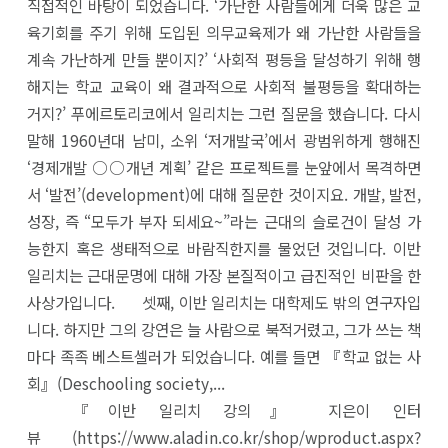
직접적인 바탕이 되었습니다. ‘가난한 사람들에게 더욱 많은 교
육기회를 주기 위해 도입된 의무교육제가 왜 가난한 사람들을
계속 가난하게 만들 뿐이지?’ ‘사회적 평등을 달성하기 위해 행
해지는 학교 교육이 왜 결과적으로 사회적 불평등을 확대하는
거지?’ 푸에르토리코에서 일리치는 그런 질문을 했습니다. 다시
말해 1960년대 남미, 소위 ‘저개발국’에서 광범위하게 행해진
‘경제개발 ○○개년 계획’ 같은 프로젝트를 눈앞에서 목격하면
서 ‘발전’(development)에 대해 질문한 것이지요. 개발, 발전,
성장, 즉 “모두가 부자 되세요~”라는 근대의 슬로건이 달성 가
능한지 혹은 생태적으로 바람직한지를 물었던 것입니다. 이반
일리치는 근대문명에 대해 가장 본질적이고 급진적인 비판을 한
사상가입니다. 셋째, 이반 일리치는 대학제도 밖의 연구자입
니다. 하지만 그의 강연은 늘 사람으로 북적거렸고, 그가 쓰는 책
마다 족족 베스트셀러가 되었습니다. 예를 들면 『학교 없는 사
회』(Deschooling society,...
『이반 일리치 강의』 지은이 인터
뷰 (https://www.aladin.co.kr/shop/wproduct.aspx?