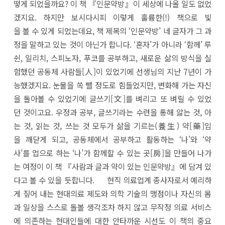
떻게 되었을까요? 이 책 『인문약방』이 세상에 나올 일도 없었
겠지요. 하지만 보시다시피 이렇게 훌륭한(!) 책으로 빛
을 볼 수 있게 되었는데요, 책 제목의 ‘인문약방’ 네 글자가 그 과
정을 말하고 있는 것이 아닌가 합니다. ‘혼자’가 아니라 ‘함께’ 루
쉰, 일리치, 스피노자, 푸코를 공부하고, 새로운 삶의 방식을 실
험했던 공동체 사람들[人]이 있었기에 선생님의 지난 7년이 가
능했겠지요. 눈물을 쏙 뺄 정도로 힘들었지만, 변화해 가는 자신
을 돌아볼 수 있었기에 글쓰기[文]를 벼리고 또 벼릴 수 있었
던 것이고요. 우정과 공부, 글쓰기라는 수련을 통해 앓는 것, 아
는 것, 읽는 것, 쓰는 것 모두가 삶을 기르는(養生) 약[藥]임
을 깨닫게 되고, 공동체에서 공부하고 활동하는 ‘나’와 ‘약
사’를 업으로 하는 ‘나’가 함께할 수 있는 곳[房]을 만들어 나가
는 여정이 이 책 『사람과 글과 약이 있는 인문약방』에 담겨 있
다고 볼 수 있을 듯합니다. 현직 의료업계 종사자로서 예리하
게 짚어 내는 현대의료 제도와 의학 기술의 맹점이나 자신의 몸
과 일상을 스스로 돌볼 생각조차 하지 않고 무작정 의료 서비스
에 의존하는 현대인들에 대한 안타까운 시선도 이 책의 중요