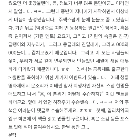
썼으면 더 좋았을텐데, 음, 정보가 너무 많은 문단이군... 이러면
서 말입니다. ㅋㅋ....그런데 중반이 지나가기 시작하면서 이상하
게 마음이 출렁댔습니다. 주책스럽게 눈에 눈물도 좀 고였습니
다. 기린 뒤로 (익명으로 여러 번 등장하는 빌런^^) 겸목이, 혹은
좀 떨어져서 (기린 멘토) 요요가, 그리고 (기린의 속깊은 친구)
달팽이와 자누리가, 그리고 둥글레와 진달래가, 그리고 000와
000들이.... 겹쳐보였기 때문입니다. 그리고 이 모든 사람들의
삶이, 우리가 서로 깊이 연루되면서 만들었던 세월이 새삼 애틋
하게 다가왔기 때문입니다. ㅎㅎ 2.<나는 공동체로 출근한다
> 출판을 축하하기 위한 세가지 이벤트가 있습니다. 어제 청룡
영화제에서 문소리가 이태원 참사 희생자인 자신의 스텝 한명을
애도하고 나서 "음, 이 분위기 어떻게 수습하지?" 이런 멘트를
하더군요. 옆에 서 있던 하정우가 수습했습니다. ㅋㅋㅋ 저의 주
책은 여러분이 댓글로 수습해주세요. ㅎㅎㅎ 첫째, 일리치약국
입구 벽면에 이 책을 읽고 밑줄친 구절이나, 혹은 소감 등을 포스
트 잇에 적어 붙여주십시오. 한달 동안 그...
문탁