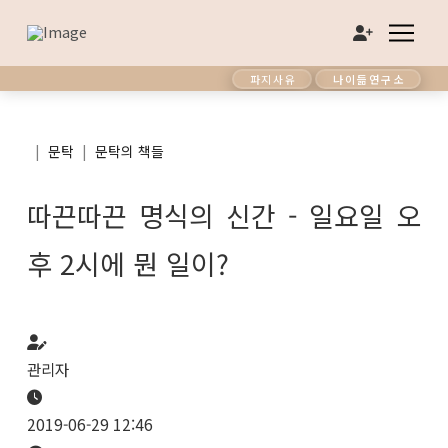
파지사유
나이듦연구소
|
|
문탁
문탁의 책들
따끈따끈 명식의 신간 - 일요일 오
후 2시에 뭔 일이?
관리자
2019-06-29 12:46