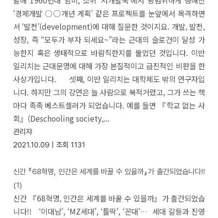
말해 1960년대 남미, 소위 ‘저개발국’에서 광범위하게 행해진
‘경제개발 ○○개년 계획’ 같은 프로젝트를 눈앞에서 목격하면
서 ‘발전’(development)에 대해 질문한 것이지요. 개발, 발전,
성장, 즉 “모두가 부자 되세요~”라는 근대의 슬로건이 달성 가
능한지 혹은 생태적으로 바람직한지를 물었던 것입니다. 이반
일리치는 근대문명에 대해 가장 본질적이고 급진적인 비판을 한
사상가입니다. 셋째, 이반 일리치는 대학제도 밖의 연구자입
니다. 하지만 그의 강연은 늘 사람으로 북적거렸고, 그가 쓰는 책
마다 족족 베스트셀러가 되었습니다. 예를 들면 『학교 없는 사
회』(Deschooling society,...
관리쟈
2021.10.09 |
조회
1131
신간 『68혁명, 인간은 세계를 바꿀 수 있을까』가 출간되었습니다!!
(1)
신간 『68혁명, 인간은 세계를 바꿀 수 있을까』가 출간되었습
니다!! ‘이대남’, ‘MZ세대’, ‘틀딱’, ‘꼰대’… 세대 갈등과 진영