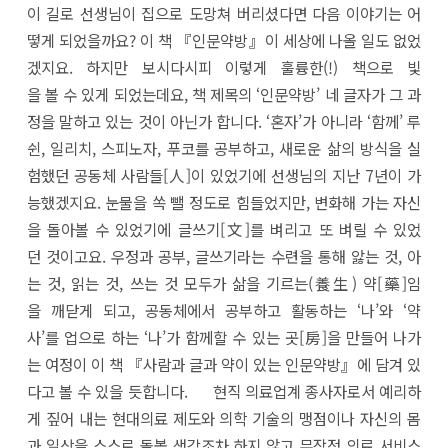
이 길로 선생님이 집으로 도망쳐 버리셨다면 다음 이야기는 어
떻게 되었을까요? 이 책 『인문약방』이 세상에 나올 일도 없었
겠지요. 하지만 보시다시피 이렇게 훌륭한(!) 책으로 빛
을 볼 수 있게 되었는데요, 책 제목의 ‘인문약방’ 네 글자가 그 과
정을 말하고 있는 것이 아닌가 합니다. ‘혼자’가 아니라 ‘함께’ 루
쉰, 일리치, 스피노자, 푸코를 공부하고, 새로운 삶의 방식을 실
험했던 공동체 사람들[人]이 있었기에 선생님의 지난 7년이 가
능했겠지요. 눈물을 쏙 뺄 정도로 힘들었지만, 변화해 가는 자신
을 돌아볼 수 있었기에 글쓰기[文]를 벼리고 또 벼릴 수 있었
던 것이고요. 우정과 공부, 글쓰기라는 수련을 통해 앓는 것, 아
는 것, 읽는 것, 쓰는 것 모두가 삶을 기르는(養生) 약[藥]임
을 깨닫게 되고, 공동체에서 공부하고 활동하는 ‘나’와 ‘약
사’를 업으로 하는 ‘나’가 함께할 수 있는 곳[房]을 만들어 나가
는 여정이 이 책 『사람과 글과 약이 있는 인문약방』에 담겨 있
다고 볼 수 있을 듯합니다. 현직 의료업계 종사자로서 예리하
게 짚어 내는 현대의료 제도와 의학 기술의 맹점이나 자신의 몸
과 일상을 스스로 돌볼 생각조차 하지 않고 무작정 의료 서비스