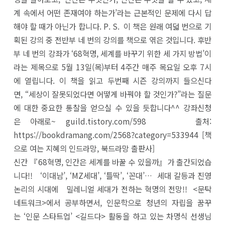
계 속에서 어떤 존재여야 하는가’라는 근본적인 문제에 다시 답
해야 할 때가 아닌가 합니다. P. S. 이 책은 원래 여덟 번으로 기
획된 강의 중 전반부 네 번의 강의를 책으로 엮은 것입니다. 후반
부 네 번의 강좌가 ‘68혁명, 세계를 바꾸기 위한 세 가지 방법’이
라는 제목으로 5월 13일(목)부터 4주간 매주 목요일 오후 7시
에 열립니다. 이 책을 읽고 두번째 시즌 강의까지 들으신다
면, “세상이 잘못되었다면 어떻게 바꿔야 할 것인가?”라는 질문
에 대한 중요한 통찰을 얻으실 수 있을 듯합니다^^ 강좌신청
은 아래로~ guild.tistory.com/598 출처:
https://bookdramang.com/2568?category=533944 [책
으로 여는 지혜의 인드라망, 북드라망 출판사]
신간 『68혁명, 인간은 세계를 바꿀 수 있을까』가 출간되었습
니다!! ‘이대남’, ‘MZ세대’, ‘틀딱’, ‘꼰대’… 세대 갈등과 진영
논리의 시대에 밀레니얼 세대가 전하는 혁명의 전망!! <문탁
네트워크>에서 공부하면서, 인문학으로 청년의 자립을 꿈꾸
는 ‘인문 스타트업’ <길드다> 활동을 하고 있는 차명식 선생님