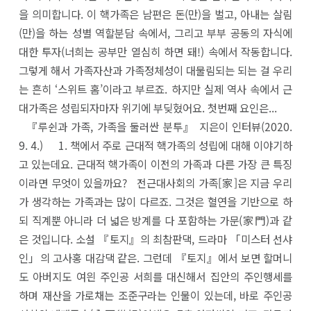
을 의미합니다. 이 핵가족은 남편은 돈(만)을 벌고, 아내는 살림
(만)을 하는 성별 역할분담 속에서, 그리고 부부 공동의 자식에
대한 투자(너희는 공부만 열심히 하면 돼!) 속에서 작동합니다.
그렇게 해서 가족자산과 가족정체성이 대물림되는 되는 걸 우리
는 흔히 ‘스위트 홈’이라고 부르죠. 하지만 실제 역사 속에서 근
대가족은 성립되자마자 위기에 부딪혔어요. 첫번째 요인은...
『루쉰과 가족, 가족을 둘러싼 분투』 지은이 인터뷰(2020.
9. 4.) 1. 책에서 주로 근대적 핵가족의 성립에 대해 이야기하
고 있는데요. 근대적 핵가족이 이전의 가족과 다른 가장 큰 특징
이라면 무엇이 있을까요? 전근대사회의 가족[家]은 지금 우리
가 생각하는 가족과는 많이 다르죠. 그것은 혈연을 기반으로 하
되 직계뿐 아니라 더 넓은 방계를 다 포함하는 가문(家門)과 같
은 것입니다. 소설 『토지』의 최참판댁, 드라마 「미스터 선샤
인」의 고사홍 대감댁 같은. 그런데 『토지』에서 보면 할머니
도 아버지도 여읜 주인공 서희를 대신해서 집안의 주인행세를
하며 재산을 가로채는 조준구라는 인물이 있는데, 바로 주인공