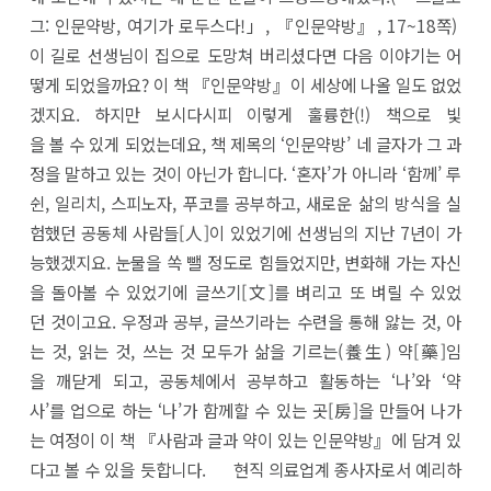
그: 인문약방, 여기가 로두스다!」, 『인문약방』, 17~18쪽)
이 길로 선생님이 집으로 도망쳐 버리셨다면 다음 이야기는 어
떻게 되었을까요? 이 책 『인문약방』이 세상에 나올 일도 없었
겠지요. 하지만 보시다시피 이렇게 훌륭한(!) 책으로 빛
을 볼 수 있게 되었는데요, 책 제목의 ‘인문약방’ 네 글자가 그 과
정을 말하고 있는 것이 아닌가 합니다. ‘혼자’가 아니라 ‘함께’ 루
쉰, 일리치, 스피노자, 푸코를 공부하고, 새로운 삶의 방식을 실
험했던 공동체 사람들[人]이 있었기에 선생님의 지난 7년이 가
능했겠지요. 눈물을 쏙 뺄 정도로 힘들었지만, 변화해 가는 자신
을 돌아볼 수 있었기에 글쓰기[文]를 벼리고 또 벼릴 수 있었
던 것이고요. 우정과 공부, 글쓰기라는 수련을 통해 앓는 것, 아
는 것, 읽는 것, 쓰는 것 모두가 삶을 기르는(養生) 약[藥]임
을 깨닫게 되고, 공동체에서 공부하고 활동하는 ‘나’와 ‘약
사’를 업으로 하는 ‘나’가 함께할 수 있는 곳[房]을 만들어 나가
는 여정이 이 책 『사람과 글과 약이 있는 인문약방』에 담겨 있
다고 볼 수 있을 듯합니다. 현직 의료업계 종사자로서 예리하