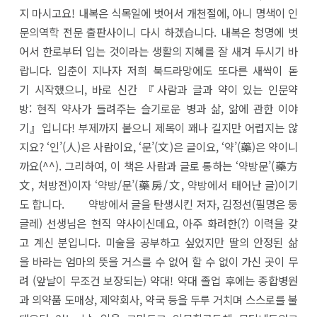
지 마시고요! 내복은 식목일에 벗어서 개천절에, 아니 명색이 인
문의역학 전문 출판사이니 다시 하겠습니다. 내복은 청명에 벗
어서 한로부터 입는 것이라는 생활의 지혜를 잘 새겨 두시기 바
랍니다. 입춘이 지나자 저희 북드라망에도 또다른 새싹이 돋
기 시작했으니, 바로 신간 『사람과 글과 약이 있는 인문약
방: 현직 약사가 들려주는 슬기로운 병과 삶, 앎에 관한 이야
기』입니다! 부제까지 붙으니 제목이 꽤나 길지만 어렵지는 않
지요? ‘인’(人)은 사람이요, ‘문’(文)은 글이요, ‘약’(藥)은 약이니
까요(^^). 그리하여, 이 책은 사람과 글로 통하는 ‘약방문’(藥方
文, 처방전)이자 ‘약방/문’(藥房/文, 약방에서 태어난 글)이기
도 합니다. 약방에서 글을 탄생시킨 저자, 김정선(필명은 둥
글레) 선생님은 현직 약사이신데요, 아주 화려한(?) 이력을 갖
고 계신 분입니다. 미술을 공부하고 싶었지만 딸의 안정된 삶
을 바라는 엄마의 뜻을 거스를 수 없어 할 수 없이 가신 곳이 무
려 (앞날이 무조건 보장되는) 약대! 약대 졸업 후에는 종합병원
과 의약품 도매상, 제약회사, 약국 등을 두루 거치며 스스로를 불