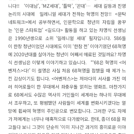
니다!! ‘이대남’, ‘MZ세대’, ‘틀딱’, ‘꼰대’… 세대 갈등과 진영
논리의 시대에 밀레니얼 세대가 전하는 혁명의 전망!! <문탁
네트워크>에서 공부하면서, 인문학으로 청년의 자립을 꿈꾸
는 ‘인문 스타트업’ <길드다> 활동을 하고 있는 차명식 선생님
은 1990년생으로 소위 ‘밀레니얼 세대’ 필자입니다. 586들
이 한창 청년이었던 시대에도 이미 ‘한참 전’ 이야기였던 68혁명
에 2020년대를 살아가는 청년이 어째서 매료된 것일까요? 차명
식 선생님은 이렇게 이야기하고 있습니다. “‘68은 혁명의 <어
벤저스>다!’ 이 설명은 사실 처음 68혁명을 접했을 때 제가 느
낀 감상이기도 합니다. <어벤저스>는 저마다의 서사를 가진 여
러 히어로들이 한 무대에서 좌충우돌 얽히는 영화죠. 마찬가지
로 68에서도 수많은 역사의 거인들이 세계라는 하나의 무대에
서 조우하고, 또 평범했던 사람들이 세계를 변화시키겠다는 열
망에 휩싸여 혁명의 주인공으로 변모합니다. 그러한 구도 자체
가 저에게는 너무나 매혹적으로 다가왔어요. 한데, 좀더 68을 파
고들다 보니 그것이 단순히 ‘이미 지나간 과거의 흥미로운 이야