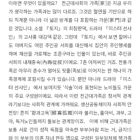
이라면 무엇이 있을까요? 전근대사회의 가족[家]은 지금 우리
가 생각하는 가족과는 많이 다르죠. 그것은 혈연을 기반으로 하
되 직계뿐 아니라 더 넓은 방계를 다 포함하는 가문(家門)과 같
은 것입니다. 소설 『토지』의 최참판댁, 드라마 「미스터 선샤
인」의 고사홍 대감댁 같은. 그런데 『토지』에서 보면 할머니
도 아버지도 여읜 주인공 서희를 대신해서 집안의 주인행세를
하며 재산을 가로채는 조준구라는 인물이 있는데, 바로 주인공
서희의 내재종숙(內再從叔)이에요. 7촌 아저씨인 거죠. 전통가
족은 아무리 촌수가 멀어도 핏줄(족보)로 이어지는 한 하나의 가
족경계에 포함시킬 수가 있습니다. 뿐만 아니라 드라마 「미스
터 선샤인」에서 보여지듯 ‘식솔’이라 표현되는 노비들도 가문
의 주요 구성원이에요. 따라서 이런 전근대가족은 정서적 관계
라기보다는 사회적 관계에 가까워요. 생산공동체이자 사회적 안
전망! 흔히 ‘환과고독’(鰥寡孤獨)이라 불리는, 홀아비, 과부, 고
아, 독거노인들까지 돌보는 관계망이죠. 이에 비해 근대가족은
보통 서로 간의 성적 독점을 약속한 부부(바람 피는 거, 금지!!)
와 이 부부의 미혼 자녀 한두 명으로 구성된 일부일처제 핵가족