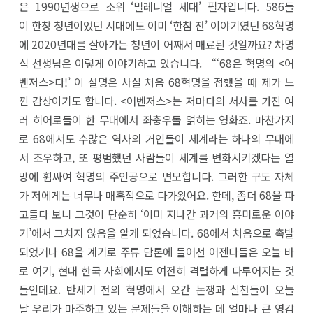
은 1990년생으로 소위 ‘밀레니얼 세대’ 필자입니다. 586들
이 한창 청년이었던 시대에도 이미 ‘한참 전’ 이야기였던 68혁명
에 2020년대를 살아가는 청년이 어째서 매료된 것일까요? 차명
식 선생님은 이렇게 이야기하고 있습니다. “‘68은 혁명의 <어
벤저스>다!’ 이 설명은 사실 처음 68혁명을 접했을 때 제가 느
낀 감상이기도 합니다. <어벤저스>는 저마다의 서사를 가진 여
러 히어로들이 한 무대에서 좌충우돌 얽히는 영화죠. 마찬가지
로 68에서도 수많은 역사의 거인들이 세계라는 하나의 무대에
서 조우하고, 또 평범했던 사람들이 세계를 변화시키겠다는 열
망에 휩싸여 혁명의 주인공으로 변모합니다. 그러한 구도 자체
가 저에게는 너무나 매혹적으로 다가왔어요. 한데, 좀더 68을 파
고들다 보니 그것이 단순히 ‘이미 지나간 과거의 흥미로운 이야
기’에서 그치지 않음을 알게 되었습니다. 68에서 처음으로 촉발
되었거나 68을 계기로 주류 담론에 들어선 어젠다들은 오늘 바
로 여기, 현대 한국 사회에서도 여전히 격렬하게 다루어지는 것
들인데요. 반세기 전의 혁명에서 오간 논쟁과 실천들이 오늘
날 우리가 마주하고 있는 문제들을 이해하는 데 얼마나 큰 영감