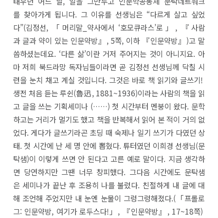
태우던 어느 날, 일을 그만두고 인문학공동체 문탁네트워크
를 찾아가게 됩니다. 그 이유를 선생님은 “다르게 살고 싶었
다”(김정선, 「머리말_약사에서 ‘호모큐라스’로」, 『사람
과 글과 약이 있는 인문약방』, 5쪽, 이하 『인문약방』)고 말
씀하셨는데요. ‘다른 삶’이란 거저 주어지는 것이 아니지요. 아
마 저희 북드라망 독자님들이라면 곧 김정선 선생님께 닥칠 시
련을 눈치 채고 계실 것입니다. 그것은 바로 책 읽기와 글쓰기!
생전 처음 듣는 루쉰(魯迅, 1881~1936)이라는 사람의 책을 읽
고 글을 쓰는 기획세미나 (……) 첫 시간부터 멘붕이 왔다. 문학
하고는 거리가 멀기도 했고 책을 반복해서 읽어 본 적이 거의 없
었다. 게다가 글쓰기라곤 초딩 때 숙제나 일기 쓰기가 다였던 상
태. 첫 시간에 난 세 명 안에 뽑혔다. 튜터였던 이희경 선생님(문
탁샘)이 이렇게 쓰면 안 된다고 고른 예로 말이다. 지금 생각하
면 당연하지만 그땐 너무 창피했다. 그다음 시간에도 문탁샘
은 세미나가 끝난 후 조용히 나를 불렀다. 친절하게 내 글에 대
해 조언해 주었지만 내 눈엔 눈물이 그렁그렁해졌다.(「프롤로
그: 인문약방, 여기가 로두스다!」, 『인문약방』, 17~18쪽)