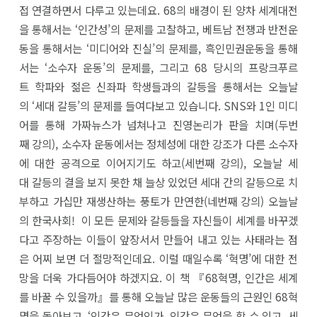
접 연결하면서 다루고 있는데요. 68의 배경이 된 양차 세계대전
을 통해서는 ‘인간성’의 문제를 고찰하고, 베트남 전쟁과 반전운
동을 통해서는 ‘미디어와 진실’의 문제를, 흑인민권운동을 통해
서는 ‘소수자 운동’의 문제를, 그리고 68 당시의 프랑크푸르
트 학파와 젊은 신좌파 학생들과의 갈등을 통해서는 오늘날
의 ‘세대 갈등’의 문제를 들여다보고 있습니다. SNS와 1인 미디
어를 통해 가짜뉴스가 넘쳐나고 진영논리가 판을 치며(두번
째 강의), 소수자 운동에서는 정체성에 대한 강조가 다른 소수자
에 대한 공격으로 이어지기도 하고(세번째 강의), 오늘날 세
대 갈등의 결을 보지 못한 채 늘상 있었던 세대 간의 갈등으로 치
부하고 가십만 재생산하는 풍토가 만연한(네번째 강의) 오늘날
의 한국사회! 이 모든 문제와 갈등들을 자신들이 세계를 바꾸겠
다고 주장하는 이들이 앞장서서 만들어 내고 있는 사태라는 점
은 어찌 보면 더 절망적인데요. 이럴 때일수록 ‘혁명’에 대한 전
망을 더욱 가다듬어야 하겠지요. 이 책 『68혁명, 인간은 세계
를 바꿀 수 있을까』를 통해 오늘날 많은 운동들의 근원인 68혁
명을 돌아보고, ‘인간은 무엇인가, 인간은 무엇을 할 수 있고, 세