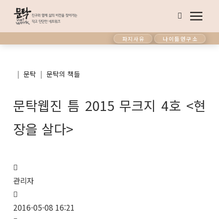
파지사유
나이듦연구소
|
|
문탁
문탁의 책들
문탁웹진 틈 2015 무크지 4호 <현
장을 살다>
관리자
2016-05-08 16:21