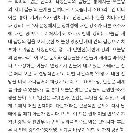
트 학파와 젊은 신좌파 학생들과의 갈등을 통해서는 오늘날
의 ‘세대 갈등’의 문제를 들여다보고 있습니다. SNS와 1인 미디
어를 통해 가짜뉴스가 넘쳐나고 진영논리가 판을 치며(두번
째 강의), 소수자 운동에서는 정체성에 대한 강조가 다른 소수자
에 대한 공격으로 이어지기도 하고(세번째 강의), 오늘날 세
대 갈등의 결을 보지 못한 채 늘상 있었던 세대 간의 갈등으로 치
부하고 가십만 재생산하는 풍토가 만연한(네번째 강의) 오늘날
의 한국사회! 이 모든 문제와 갈등들을 자신들이 세계를 바꾸겠
다고 주장하는 이들이 앞장서서 만들어 내고 있는 사태라는 점
은 어찌 보면 더 절망적인데요. 이럴 때일수록 ‘혁명’에 대한 전
망을 더욱 가다듬어야 하겠지요. 이 책 『68혁명, 인간은 세계
를 바꿀 수 있을까』를 통해 오늘날 많은 운동들의 근원인 68혁
명을 돌아보고, ‘인간은 무엇인가, 인간은 무엇을 할 수 있고, 세
계 속에서 어떤 존재여야 하는가’라는 근본적인 문제에 다시 답
해야 할 때가 아닌가 합니다. P. S. 이 책은 원래 여덟 번으로 기
획된 강의 중 전반부 네 번의 강의를 책으로 엮은 것입니다. 후반
부 네 번의 강좌가 ‘68혁명, 세계를 바꾸기 위한 세 가지 방법’이