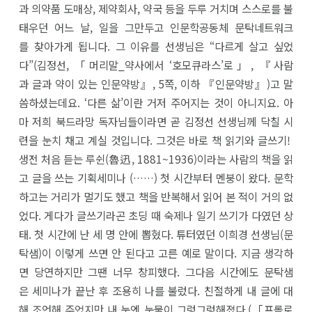
과 의약품 도매상, 제약회사, 약국 등을 두루 거치며 스스로를 불
태우던 어느 날, 일을 그만두고 인문학공동체 문탁네트워크
를 찾아가게 됩니다. 그 이유를 선생님은 “다르게 살고 싶었
다”(김정선, 「머리말_약사에서 ‘호모큐라스’로」, 『사람
과 글과 약이 있는 인문약방』, 5쪽, 이하 『인문약방』)고 말
씀하셨는데요. ‘다른 삶’이란 거저 주어지는 것이 아니지요. 아
마 저희 북드라망 독자님들이라면 곧 김정선 선생님께 닥칠 시
련을 눈치 채고 계실 것입니다. 그것은 바로 책 읽기와 글쓰기!
생전 처음 듣는 루쉰(魯迅, 1881~1936)이라는 사람의 책을 읽
고 글을 쓰는 기획세미나 (……) 첫 시간부터 멘붕이 왔다. 문학
하고는 거리가 멀기도 했고 책을 반복해서 읽어 본 적이 거의 없
었다. 게다가 글쓰기라곤 초딩 때 숙제나 일기 쓰기가 다였던 상
태. 첫 시간에 난 세 명 안에 뽑혔다. 튜터였던 이희경 선생님(문
탁샘)이 이렇게 쓰면 안 된다고 고른 예로 말이다. 지금 생각하
면 당연하지만 그땐 너무 창피했다. 그다음 시간에도 문탁샘
은 세미나가 끝난 후 조용히 나를 불렀다. 친절하게 내 글에 대
해 조언해 주었지만 내 눈엔 눈물이 그렁그렁해졌다.(「프롤로