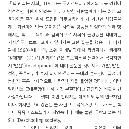
『학교 없는 사회』(1971)는 푸에르토리코에서의 교육 경험이
직접적인 바탕이 되었습니다. ‘가난한 사람들에게 더욱 많은 교
육기회를 주기 위해 도입된 의무교육제가 왜 가난한 사람들을
계속 가난하게 만들 뿐이지?’ ‘사회적 평등을 달성하기 위해 행
해지는 학교 교육이 왜 결과적으로 사회적 불평등을 확대하는
거지?’ 푸에르토리코에서 일리치는 그런 질문을 했습니다. 다시
말해 1960년대 남미, 소위 ‘저개발국’에서 광범위하게 행해진
‘경제개발 ○○개년 계획’ 같은 프로젝트를 눈앞에서 목격하면
서 ‘발전’(development)에 대해 질문한 것이지요. 개발, 발전,
성장, 즉 “모두가 부자 되세요~”라는 근대의 슬로건이 달성 가
능한지 혹은 생태적으로 바람직한지를 물었던 것입니다. 이반
일리치는 근대문명에 대해 가장 본질적이고 급진적인 비판을 한
사상가입니다. 셋째, 이반 일리치는 대학제도 밖의 연구자입
니다. 하지만 그의 강연은 늘 사람으로 북적거렸고, 그가 쓰는 책
마다 족족 베스트셀러가 되었습니다. 예를 들면 『학교 없는 사
회』(Deschooling society,...
『이반 일리치 강의』 지은이 인터