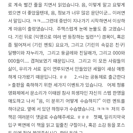
로 계속 빨간 줄을 치면서 읽었습니다. 음, 이렇게 말고 요렇게
썼으면 더 좋았을텐데, 음, 정보가 너무 많은 문단이군... 이러면
서 말입니다. ㅋㅋ....그런데 중반이 지나가기 시작하면서 이상하
게 마음이 출렁댔습니다. 주책스럽게 눈에 눈물도 좀 고였습니
다. 기린 뒤로 (익명으로 여러 번 등장하는 빌런^^) 겸목이, 혹은
좀 떨어져서 (기린 멘토) 요요가, 그리고 (기린의 속깊은 친구)
달팽이와 자누리가, 그리고 둥글레와 진달래가, 그리고 000와
000들이.... 겹쳐보였기 때문입니다. 그리고 이 모든 사람들의
삶이, 우리가 서로 깊이 연루되면서 만들었던 세월이 새삼 애틋
하게 다가왔기 때문입니다. ㅎㅎ 2.<나는 공동체로 출근한다
> 출판을 축하하기 위한 세가지 이벤트가 있습니다. 어제 청룡
영화제에서 문소리가 이태원 참사 희생자인 자신의 스텝 한명을
애도하고 나서 "음, 이 분위기 어떻게 수습하지?" 이런 멘트를
하더군요. 옆에 서 있던 하정우가 수습했습니다. ㅋㅋㅋ 저의 주
책은 여러분이 댓글로 수습해주세요. ㅎㅎㅎ 첫째, 일리치약국
입구 벽면에 이 책을 읽고 밑줄친 구절이나, 혹은 소감 등을 포스
트 잇에 적어 붙여주십시오. 한달 동안 그...