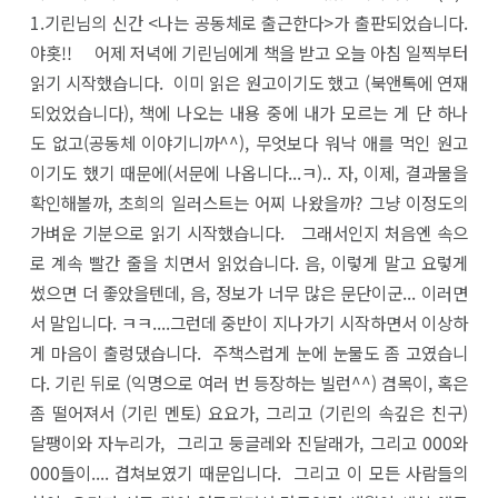
1.기린님의 신간 <나는 공동체로 출근한다>가 출판되었습니다.
야홋!! 어제 저녁에 기린님에게 책을 받고 오늘 아침 일찍부터
읽기 시작했습니다. 이미 읽은 원고이기도 했고 (북앤톡에 연재
되었었습니다), 책에 나오는 내용 중에 내가 모르는 게 단 하나
도 없고(공동체 이야기니까^^), 무엇보다 워낙 애를 먹인 원고
이기도 했기 때문에(서문에 나옵니다...ㅋ).. 자, 이제, 결과물을
확인해볼까, 초희의 일러스트는 어찌 나왔을까? 그냥 이정도의
가벼운 기분으로 읽기 시작했습니다. 그래서인지 처음엔 속으
로 계속 빨간 줄을 치면서 읽었습니다. 음, 이렇게 말고 요렇게
썼으면 더 좋았을텐데, 음, 정보가 너무 많은 문단이군... 이러면
서 말입니다. ㅋㅋ....그런데 중반이 지나가기 시작하면서 이상하
게 마음이 출렁댔습니다. 주책스럽게 눈에 눈물도 좀 고였습니
다. 기린 뒤로 (익명으로 여러 번 등장하는 빌런^^) 겸목이, 혹은
좀 떨어져서 (기린 멘토) 요요가, 그리고 (기린의 속깊은 친구)
달팽이와 자누리가, 그리고 둥글레와 진달래가, 그리고 000와
000들이.... 겹쳐보였기 때문입니다. 그리고 이 모든 사람들의