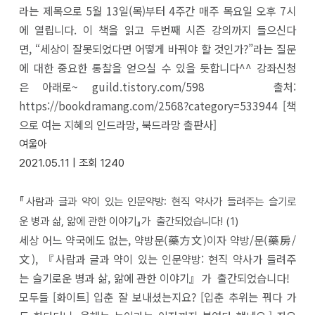
라는 제목으로 5월 13일(목)부터 4주간 매주 목요일 오후 7시
에 열립니다. 이 책을 읽고 두번째 시즌 강의까지 들으신다
면, “세상이 잘못되었다면 어떻게 바꿔야 할 것인가?”라는 질문
에 대한 중요한 통찰을 얻으실 수 있을 듯합니다^^ 강좌신청
은 아래로~ guild.tistory.com/598 출처:
https://bookdramang.com/2568?category=533944 [책
으로 여는 지혜의 인드라망, 북드라망 출판사]
여울아
2021.05.11 |
조회
1240
『사람과 글과 약이 있는 인문약방: 현직 약사가 들려주는 슬기로
운 병과 삶, 앎에 관한 이야기』가 출간되었습니다!
(1)
세상 어느 약국에도 없는, 약방문(藥方文)이자 약방/문(藥房/
文), 『사람과 글과 약이 있는 인문약방: 현직 약사가 들려주
는 슬기로운 병과 삶, 앎에 관한 이야기』가 출간되었습니다!
모두들 [화이트] 입춘 잘 보내셨는지요? [입춘 추위는 꿔다 가