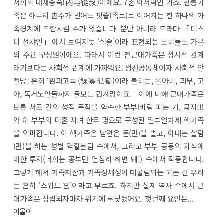
서희의 내재종숙(內再從叔)이에요. 7촌 아저씨인 거죠. 전통가
족은 아무리 촌수가 멀어도 핏줄(족보)로 이어지는 한 하나의 가
족경계에 포함시킬 수가 있습니다. 뿐만 아니라 드라마 「미스
터 선샤인」에서 보여지듯 ‘식솔’이라 표현되는 노비들도 가문
의 주요 구성원이에요. 따라서 이런 전근대가족은 정서적 관계
라기보다는 사회적 관계에 가까워요. 생산공동체이자 사회적 안
전망! 흔히 ‘환과고독’(鰥寡孤獨)이라 불리는, 홀아비, 과부, 고
아, 독거노인들까지 돌보는 관계망이죠. 이에 비해 근대가족은
보통 서로 간의 성적 독점을 약속한 부부(바람 피는 거, 금지!!)
와 이 부부의 미혼 자녀 한두 명으로 구성된 일부일처제 핵가족
을 의미합니다. 이 핵가족은 남편은 돈(만)을 벌고, 아내는 살림
(만)을 하는 성별 역할분담 속에서, 그리고 부부 공동의 자식에
대한 투자(너희는 공부만 열심히 하면 돼!) 속에서 작동합니다.
그렇게 해서 가족자산과 가족정체성이 대물림되는 되는 걸 우리
는 흔히 ‘스위트 홈’이라고 부르죠. 하지만 실제 역사 속에서 근
대가족은 성립되자마자 위기에 부딪혔어요. 첫번째 요인은...
여울아