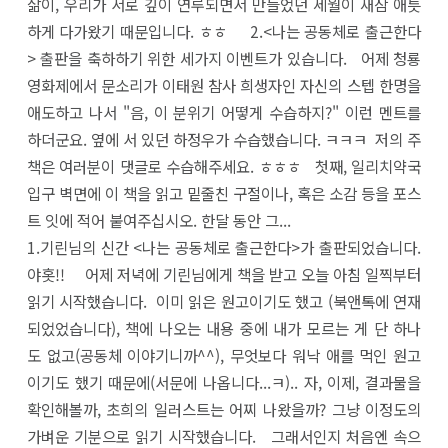
삶이, 우리가 서로 깊이 연루되면서 만들었던 세월이 새삼 애틋
하게 다가왔기 때문입니다. ㅎㅎ 2.<나는 공동체로 출근한다
> 출판을 축하하기 위한 세가지 이벤트가 있습니다. 어제 청룡
영화제에서 문소리가 이태원 참사 희생자인 자신의 스텝 한명을
애도하고 나서 "음, 이 분위기 어떻게 수습하지?" 이런 멘트를
하더군요. 옆에 서 있던 하정우가 수습했습니다. ㅋㅋㅋ 저의 주
책은 여러분이 댓글로 수습해주세요. ㅎㅎㅎ 첫째, 일리치약국
입구 벽면에 이 책을 읽고 밑줄친 구절이나, 혹은 소감 등을 포스
트 잇에 적어 붙여주십시오. 한달 동안 그...
1.기린님의 신간 <나는 공동체로 출근한다>가 출판되었습니다.
야홋!! 어제 저녁에 기린님에게 책을 받고 오늘 아침 일찍부터
읽기 시작했습니다. 이미 읽은 원고이기도 했고 (북앤톡에 연재
되었었습니다), 책에 나오는 내용 중에 내가 모르는 게 단 하나
도 없고(공동체 이야기니까^^), 무엇보다 워낙 애를 먹인 원고
이기도 했기 때문에(서문에 나옵니다...ㅋ).. 자, 이제, 결과물을
확인해볼까, 초희의 일러스트는 어찌 나왔을까? 그냥 이정도의
가벼운 기분으로 읽기 시작했습니다. 그래서인지 처음엔 속으