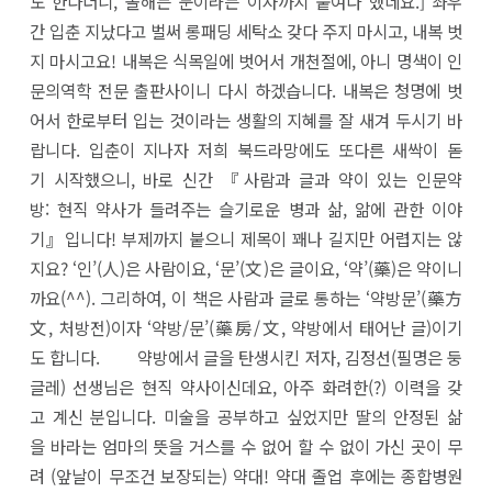
도 한다더니, 올해는 눈이라는 이자까지 붙여다 했네요.] 좌우
간 입춘 지났다고 벌써 롱패딩 세탁소 갖다 주지 마시고, 내복 벗
지 마시고요! 내복은 식목일에 벗어서 개천절에, 아니 명색이 인
문의역학 전문 출판사이니 다시 하겠습니다. 내복은 청명에 벗
어서 한로부터 입는 것이라는 생활의 지혜를 잘 새겨 두시기 바
랍니다. 입춘이 지나자 저희 북드라망에도 또다른 새싹이 돋
기 시작했으니, 바로 신간 『사람과 글과 약이 있는 인문약
방: 현직 약사가 들려주는 슬기로운 병과 삶, 앎에 관한 이야
기』입니다! 부제까지 붙으니 제목이 꽤나 길지만 어렵지는 않
지요? ‘인’(人)은 사람이요, ‘문’(文)은 글이요, ‘약’(藥)은 약이니
까요(^^). 그리하여, 이 책은 사람과 글로 통하는 ‘약방문’(藥方
文, 처방전)이자 ‘약방/문’(藥房/文, 약방에서 태어난 글)이기
도 합니다. 약방에서 글을 탄생시킨 저자, 김정선(필명은 둥
글레) 선생님은 현직 약사이신데요, 아주 화려한(?) 이력을 갖
고 계신 분입니다. 미술을 공부하고 싶었지만 딸의 안정된 삶
을 바라는 엄마의 뜻을 거스를 수 없어 할 수 없이 가신 곳이 무
려 (앞날이 무조건 보장되는) 약대! 약대 졸업 후에는 종합병원