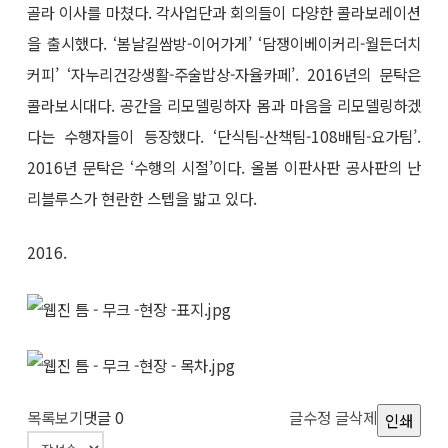
골라 이사를 마쳤다. 각사업단과 회의들이 다양한 콜라보레이션
을 출시했다. ‘봄날길쌈방-이어가게’ ‘담쟁이베이커리-월든더치
커피’ ‘자누리건강생활-주술밥상-자율카페’. 2016년의 문탁은
콜라보시대다. 공간을 리모델링하자 몸과 마음을 리모델링하겠
다는 수행자들이 등장했다. ‘단식팀-산책팀-108배팀-요가팀’.
2016년 문탁은 ‘수행의 시절’이다. 올봄 이판사판 공사판의 난
리블루스가 현란한 스텝을 밟고 있다.
2016.
목록보기
댓글
0
글수정
글삭제
인쇄