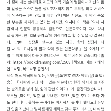
게 짚어 내는 현대의료 제도와 의학 기술의 맹점이나 자신의 몸
과 일상을 스스로 돌볼 생각조차 하지 않고 무작정 의료 서비스
에 의존하는 현대인들에 대한 안타까운 시선도 이 책의 중요
한 부분을 차지하고 있기는 하지만, 역시나 이 책은 ‘약사 사
람’에서 인문학 공동체의 일원으로, 인문학도이자 다시 약사
로 돌아온, 한 ‘호모 큐라스’의 성장기라고 할 수 있을 것 같습니
다. 만물이 성장을 앞두고 있는 지금, 함께 성장해 나
갈 새 책 『사람과 글과 약이 있는 인문약방』을 소개해 드
릴 수 있게 되어 더욱 기쁩니다.^^ 책은 서점에 있습니다!! 출
처: https://bookdramang.com/2508 [책으로 여는 지혜의
인드라망, 북드라망 출판사]
세상 어느 약국에도 없는, 약방문(藥方文)이자 약방/문(藥房/
文), 『사람과 글과 약이 있는 인문약방: 현직 약사가 들려주
는 슬기로운 병과 삶, 앎에 관한 이야기』가 출간되었습니다!
모두들 [화이트] 입춘 잘 보내셨는지요? [입춘 추위는 꿔다 가
도 한다더니, 올해는 눈이라는 이자까지 붙여다 했네요.] 좌우
간 입춘 지났다고 벌써 롱패딩 세탁소 갖다 주지 마시고, 내복 벗